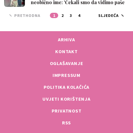
neobično ime: 'Čekali smo da vidimo paše
l…
PRETHODNA
1
2
3
4
SLJEDEĆA
ARHIVA
KONTAKT
OGLAŠAVANJE
IMPRESSUM
POLITIKA KOLAČIĆA
UVJETI KORIŠTENJA
PRIVATNOST
RSS