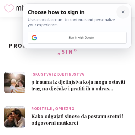
Sign in with Google
PRONAĐENO
56
REZULTATA ZA TAG
„SIN”
ISKUSTVA IZ DJETINJSTVA
9 trauma iz djetinjstva koja mogu ostaviti
trag na dječake i pratiti ih u odras…
RODITELJI, OPREZNO
Kako odgajati sinove da postanu sretni i
odgovorni muškarci