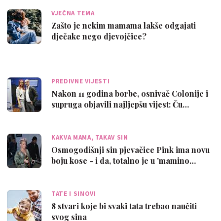
VJEČNA TEMA
Zašto je nekim mamama lakše odgajati
dječake nego djevojčice?
PREDIVNE VIJESTI
Nakon 11 godina borbe, osnivač Colonije i
supruga objavili najljepšu vijest: Ču…
KAKVA MAMA, TAKAV SIN
Osmogodišnji sin pjevačice Pink ima novu
boju kose - i da, totalno je u 'mamino…
TATE I SINOVI
8 stvari koje bi svaki tata trebao naučiti
svog sina