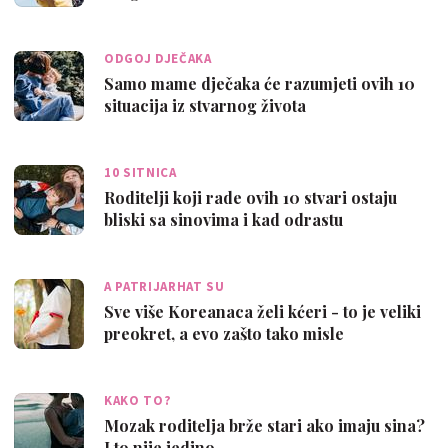
ODGOJ DJEČAKA
Samo mame dječaka će razumjeti ovih 10
situacija iz stvarnog života
10 SITNICA
Roditelji koji rade ovih 10 stvari ostaju
bliski sa sinovima i kad odrastu
A PATRIJARHAT SU
Sve više Koreanaca želi kćeri - to je veliki
preokret, a evo zašto tako misle
KAKO TO?
Mozak roditelja brže stari ako imaju sina?
I to nije jedino...