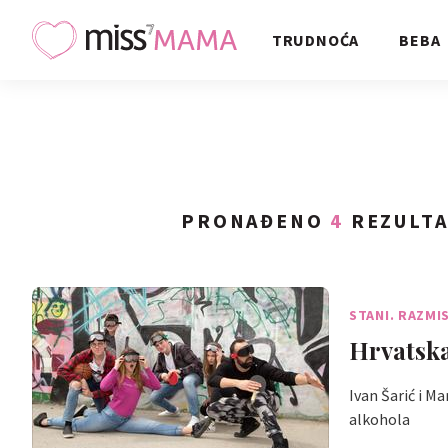
TRUDNOĆA
BEBA
PRONAĐENO
4
REZULTA
STANI. RAZMIS
Hrvatska
Ivan Šarić i M
alkohola