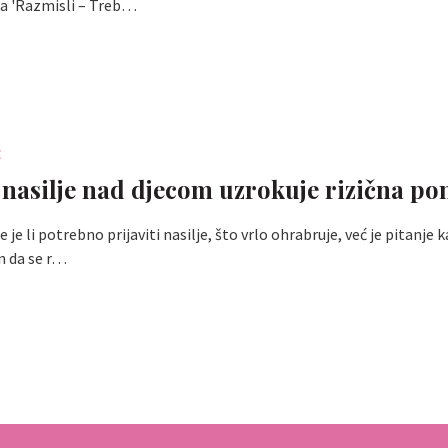
a 'Razmisli – Treb…
E
 nasilje nad djecom uzrokuje rizična po
je je li potrebno prijaviti nasilje, što vrlo ohrabruje, već je pitanje 
in da se r…