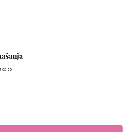
našanja
kako to