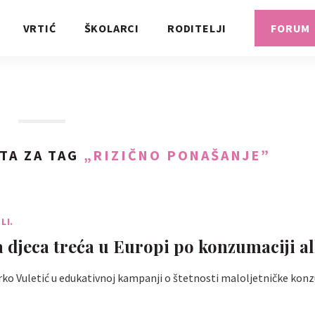
VRTIĆ
ŠKOLARCI
RODITELJI
FORUM
TA ZA TAG
„RIZIČNO PONAŠANJE”
LI.
 djeca treća u Europi po konzumaciji a
arko Vuletić u edukativnoj kampanji o štetnosti maloljetničke kon