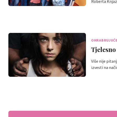
Roberta Knjaz
OHRABRUJUĆ
Tjelesno
Više nije pitan
izvesti na nač