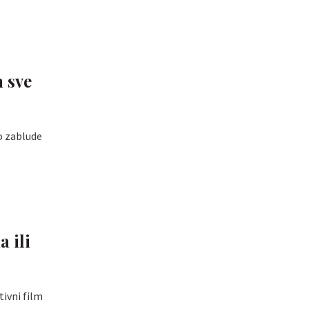
h sve
o zablude
 ili
ivni film