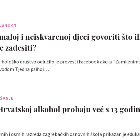
ZNANOST
maloj i neiskvarenoj djeci govoriti što i
e zadesiti?
hološko društvo odlučilo je provesti Facebook akciju "Zamijenim
ovodom Tjedna psihol…
AŠANJE
Hrvatskoj alkohol probaju već s 13 godina
ih i osmih razreda zagrebačkih osnovnih škola prikazan je edukat