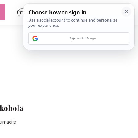
Sign in with Google
lkohola
zumacije