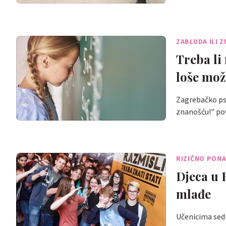
ZABLUDA ILI 
Treba li 
loše mož
Zagrebačko psi
znanošću!" p
RIZIČNO PON
Djeca u 
mlađe
Učenicima sedm