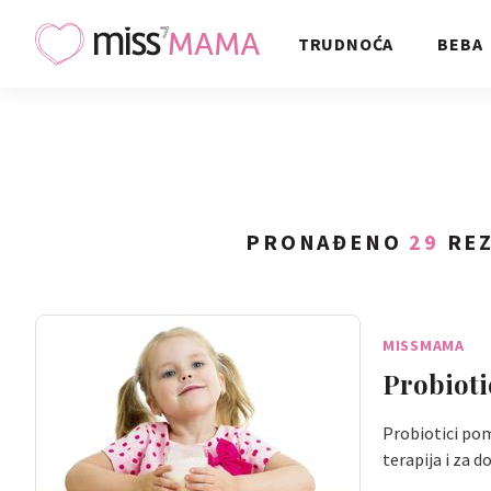
TRUDNOĆA
BEBA
PRONAĐENO
29
REZ
MISSMAMA
Probiotic
Probiotici pom
terapija i za 