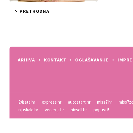
PRETHODNA
ARHIVA
KONTAKT
OGLAŠAVANJE
IMPR
24sata.hr
express.hr
autostart.hr
miss7.hr
miss7zd
njuskalo.hr
vecernji.hr
pixsell.hr
popusti!