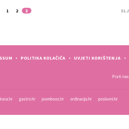
1
2
3
SL
ESSUM
POLITIKA KOLAČIĆA
UVJETI KORIŠTENJA
Prati nas 
rava.hr
gastro.hr
joomboos.hr
ordinacija.hr
poslovni.hr