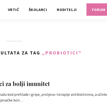
VRTIĆ
ŠKOLARCI
RODITELJI
FORUM
ULTATA ZA TAG
„PROBIOTICI”
i za bolji imunitet
ažu kod prehlade i gripe, proljeva i terapije antibioticima, a učink
dojenačke koli…