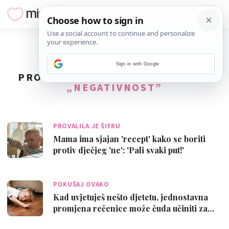
Sign in with Google
PRONAĐENO
3
REZULTATA ZA TAG
„NEGATIVNOST”
PROVALILA JE ŠIFRU
Mama ima sjajan 'recept' kako se boriti
protiv dječjeg 'ne': 'Pali svaki put!'
POKUŠAJ OVAKO
Kad uvjetuješ nešto djetetu, jednostavna
promjena rečenice može čuda učiniti za…