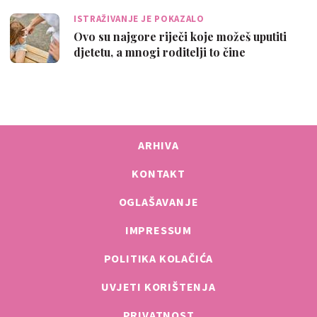
ISTRAŽIVANJE JE POKAZALO
Ovo su najgore riječi koje možeš uputiti
djetetu, a mnogi roditelji to čine
ARHIVA
KONTAKT
OGLAŠAVANJE
IMPRESSUM
POLITIKA KOLAČIĆA
UVJETI KORIŠTENJA
PRIVATNOST