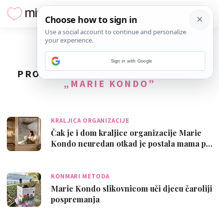
Sign in with Google
PRONAĐENO
2
REZULTATA ZA TAG
„MARIE KONDO”
KRALJICA ORGANIZACIJE
Čak je i dom kraljice organizacije Marie
Kondo neuredan otkad je postala mama p…
KONMARI METODA
Marie Kondo slikovnicom uči djecu čaroliji
pospremanja