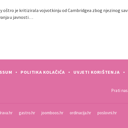
y oštro je kritizirala vojvotkinju od Cambridgea zbog njezinog sav
vanja u javnosti…
ESSUM
POLITIKA KOLAČIĆA
UVJETI KORIŠTENJA
Prati nas 
rava.hr
gastro.hr
joomboos.hr
ordinacija.hr
poslovni.hr