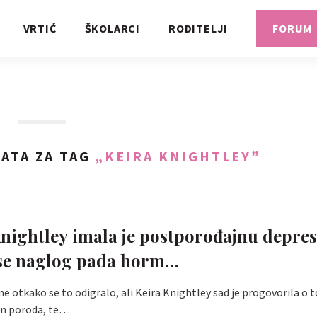
VRTIĆ
ŠKOLARCI
RODITELJI
FORUM
ATA ZA TAG
„KEIRA KNIGHTLEY”
Š
Knightley imala je postporođajnu depres
 se naglog pada horm…
ne otkako se to odigralo, ali Keira Knightley sad je progovorila o 
on poroda, te…