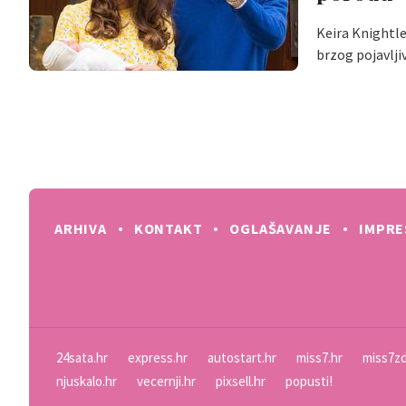
Keira Knightle
brzog pojavlji
ARHIVA
KONTAKT
OGLAŠAVANJE
IMPR
24sata.hr
express.hr
autostart.hr
miss7.hr
miss7zd
njuskalo.hr
vecernji.hr
pixsell.hr
popusti!