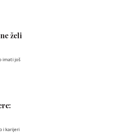
ne želi
o imati još
ere:
i karijeri