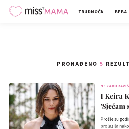
TRUDNOĆA
BEBA
PRONAĐENO
5
REZULT
NE ZABORAVI
I Keira 
'Sjećam
Prošle su godi
prolazila nak