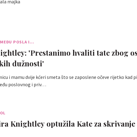
tala majka
ZMEĐU POSLA I…
ightley: 'Prestanimo hvaliti tate zbog 
skih dužnosti'
icu i mamu dvije kćeri smeta što se zaposlene očeve rijetko kad p
eđu poslovnog i priv…
BOL
ira Knightley optužila Kate za skrivanje 