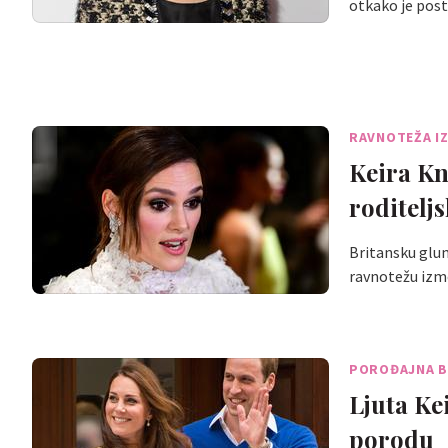
otkako je pos
RAVNOTEŽA I
Keira Kn
roditelj
Britansku glum
ravnotežu izm
POROĐAJNA 
Ljuta Ke
porodu