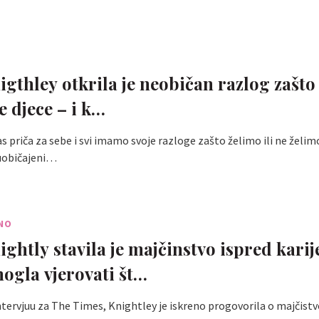
igthley otkrila je neobičan razlog zašto 
e djece – i k…
as priča za sebe i svi imamo svoje razloge zašto želimo ili ne želim
 uobičajeni…
ENO
ghtly stavila je majčinstvo ispred karij
ogla vjerovati št…
ervjuu za The Times, Knightley je iskreno progovorila o majčistvo 