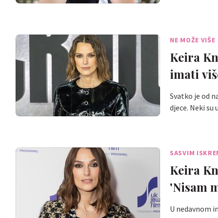
NE MOŽE VIŠE
Keira Kn
imati viš
Svatko je od n
djece. Neki su
SASVIM ISKR
Keira Kni
'Nisam m
U nedavnom int