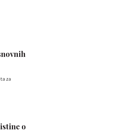
osnovnih
ita za
istine o