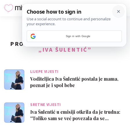
Sign in with Google
PRONAĐENO
2
REZULTATA ZA TAG
„IVA ŠULENTIĆ”
LIJEPE VIJESTI
Voditeljica Iva Šulentić postala je mama,
poznat je i spol bebe
SRETNE VIJESTI
Iva Šulentić u emisiji otkrila da je trudna:
''Toliko sam se već povezala da se…