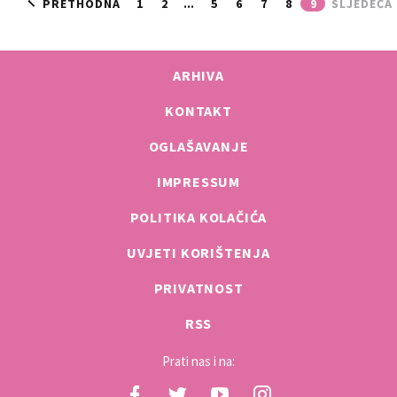
PRETHODNA
1
2
...
5
6
7
8
9
SLJEDEĆA
ARHIVA
KONTAKT
OGLAŠAVANJE
IMPRESSUM
POLITIKA KOLAČIĆA
UVJETI KORIŠTENJA
PRIVATNOST
RSS
Prati nas i na: