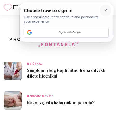
Sign in with Google
PRONAĐENO
4
REZULTATA ZA TAG
„FONTANELA”
NE ČEKAJ
Simptomi zbog kojih hitno treba odvesti
dijete liječniku!
NOVOROĐENČE
Kako izgleda beba nakon poroda?