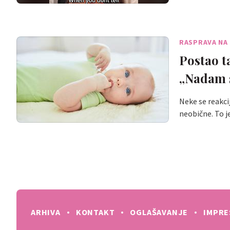
RASPRAVA NA
Postao ta
„Nadam s
Neke se reakci
neobične. To j
ARHIVA
KONTAKT
OGLAŠAVANJE
IMPR