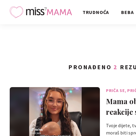
TRUDNOĆA
BEBA
PRONAĐENO
2
REZU
PRIČA SE, PRI
Mama obr
reakcije 
Tvoje dijete, t
moraš biti sp