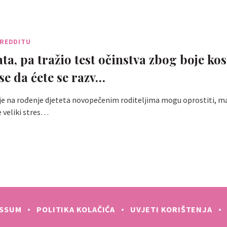
 REDDITU
ta, pa tražio test očinstva zbog boje kos
e da ćete se razv…
je na rođenje djeteta novopečenim roditeljima mogu oprostiti, ma
e veliki stres…
ESSUM
POLITIKA KOLAČIĆA
UVJETI KORIŠTENJA