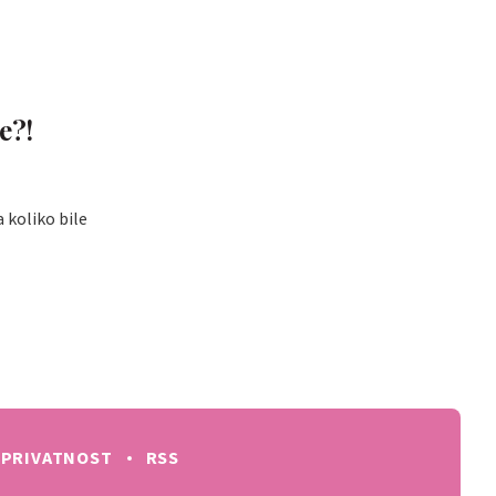
e?!
 koliko bile
PRIVATNOST
RSS