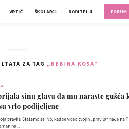
VRTIĆ
ŠKOLARCI
RODITELJI
FORUM
LTATA ZA TAG
„BEBINA KOSA”
ČA
ijala sinu glavu da mu naraste gušća 
su vrlo podijeljene
voja pravila. Slažemo se. No, kad se video tvojih „pravila“ nađe na 
reman na …