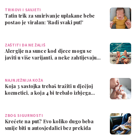
TRIKOVI I SAVJETI
Tatin trik za smirivanje uplakane bebe
postao je viralan: 'Radi svaki put!'
ZAŠTITI DA NE ŽALIŠ
Alergije na sunce kod djece mogu se
javiti u više varijanti, a neke zahtijevaju…
NAJNJEŽNIJA KOŽA
Koja 3 sastojka trebaš tražiti u dječjoj
kozmetici, a koja 4 bi trebalo izbjega…
ZBOG SIGURNOSTI
Krećete na put? Evo koliko dugo beba
smije biti u autosjedalici bez prekida