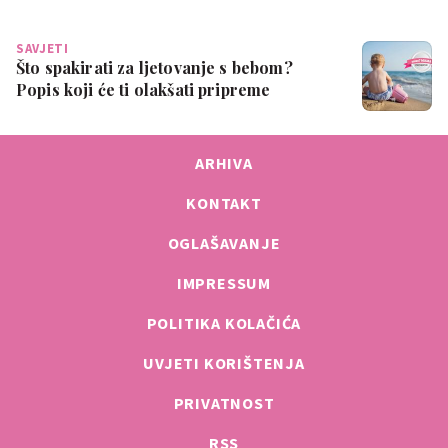
SAVJETI
Što spakirati za ljetovanje s bebom?
Popis koji će ti olakšati pripreme
ARHIVA
KONTAKT
OGLAŠAVANJE
IMPRESSUM
POLITIKA KOLAČIĆA
UVJETI KORIŠTENJA
PRIVATNOST
RSS