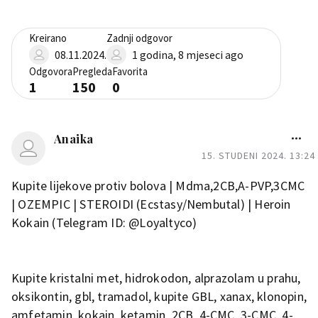
Kreirano
Zadnji odgovor
08.11.2024.
1 godina, 8 mjeseci ago
Odgovora
Pregleda
Favorita
1
150
0
Anaika
15. STUDENI 2024. 13:24
Kupite lijekove protiv bolova | Mdma,2CB,A-PVP,3CMC
| OZEMPIC | STEROIDI (Ecstasy/Nembutal) | Heroin
Kokain (Telegram ID: @Loyaltyco)
Kupite kristalni met, hidrokodon, alprazolam u prahu,
oksikontin, gbl, tramadol, kupite GBL, xanax, klonopin,
amfetamin, kokain, ketamin, 2CB, 4-CMC, 3-CMC, 4-