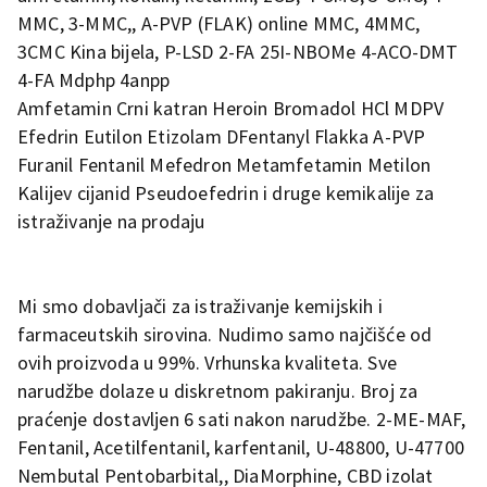
MMC, 3-MMC,, A-PVP (FLAK) online MMC, 4MMC,
3CMC Kina bijela, P-LSD 2-FA 25I-NBOMe 4-ACO-DMT
4-FA Mdphp 4anpp
Amfetamin Crni katran Heroin Bromadol HCl MDPV
Efedrin Eutilon Etizolam DFentanyl Flakka A-PVP
Furanil Fentanil Mefedron Metamfetamin Metilon
Kalijev cijanid Pseudoefedrin i druge kemikalije za
istraživanje na prodaju
Mi smo dobavljači za istraživanje kemijskih i
farmaceutskih sirovina. Nudimo samo najčišće od
ovih proizvoda u 99%. Vrhunska kvaliteta. Sve
narudžbe dolaze u diskretnom pakiranju. Broj za
praćenje dostavljen 6 sati nakon narudžbe. 2-ME-MAF,
Fentanil, Acetilfentanil, karfentanil, U-48800, U-47700
Nembutal Pentobarbital,, DiaMorphine, CBD izolat