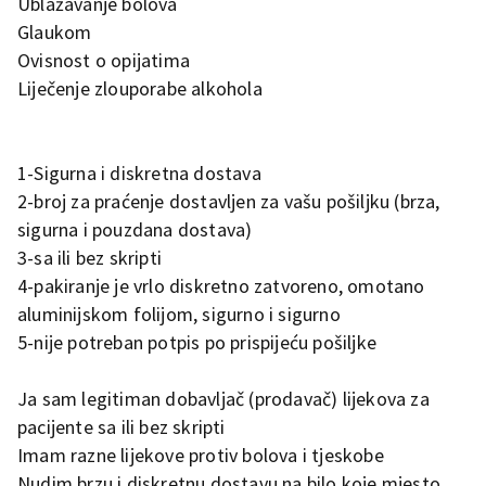
Ublažavanje bolova
Glaukom
Ovisnost o opijatima
Liječenje zlouporabe alkohola
1-Sigurna i diskretna dostava
2-broj za praćenje dostavljen za vašu pošiljku (brza,
sigurna i pouzdana dostava)
3-sa ili bez skripti
4-pakiranje je vrlo diskretno zatvoreno, omotano
aluminijskom folijom, sigurno i sigurno
5-nije potreban potpis po prispijeću pošiljke
Ja sam legitiman dobavljač (prodavač) lijekova za
pacijente sa ili bez skripti
Imam razne lijekove protiv bolova i tjeskobe
Nudim brzu i diskretnu dostavu na bilo koje mjesto.