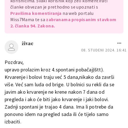
korisnicima. Svaki korisnik koji želi komentirati
članke obvezan je prethodno se upoznati s
Pravilima komentiranja
na web portalu
Miss7Mama te sa
zabranama propisanim stavkom
2. članka 94. Zakona.
živac
08. STUDENI 2024. 16:41
Pozdrav,
upravo prolazim kroz 4.spontani pobačaj(6tt).
Krvarenje i bolovi traju već 5 dana,nikako da završi
više. Već sam luda od brige. U bolnici su rekli da se
javim ako krvarenje ne krene nakon 7 dana od
pregleda i ako će biti jako krvarenje i jaki bolovi.
Zadnji spontani je trajao 4 dana. Ima li potrebe da
ponovno idem na pregled sada ili će tijelo samo
izbaciti.