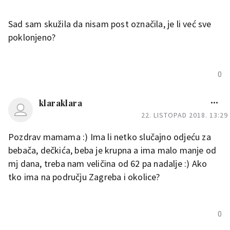
4. romobil za jako male bebe (plastičan, plavo crveni)
Sad sam skužila da nisam post označila, je li već sve
Po sve se treba doći u Zagreb, centar.
poklonjeno?
0
klaraklara
22. LISTOPAD 2018. 13:29
Pozdrav mamama :) Ima li netko slučajno odjeću za
bebača, dečkića, beba je krupna a ima malo manje od
mj dana, treba nam veličina od 62 pa nadalje :) Ako
tko ima na području Zagreba i okolice?
0