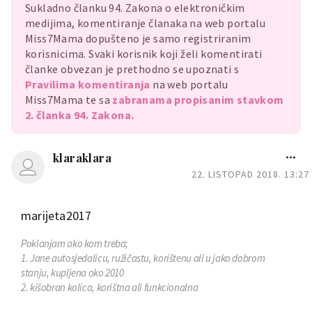
Sukladno članku 94. Zakona o elektroničkim
medijima, komentiranje članaka na web portalu
Miss7Mama dopušteno je samo registriranim
korisnicima. Svaki korisnik koji želi komentirati
članke obvezan je prethodno se upoznati s
Pravilima komentiranja
na web portalu
Miss7Mama te sa
zabranama propisanim stavkom
2. članka 94. Zakona.
klaraklara
22. LISTOPAD 2018. 13:27
marijeta2017
Poklanjam ako kom treba;
1. Jane autosjedalicu, ružičastu, korištenu ali u jako dobrom
stanju, kupljena oko 2010
2. kišobran kolica, korištna ali funkcionalna
3. bijeli kadicu za kupanje (mislim Jane, kupljena u Adaxu)