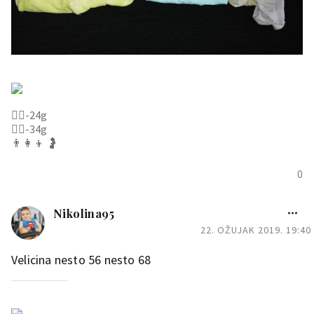
🙋‍♀️-24g
🙋‍♂️-34g
👨‍👩‍👦 🤰
0
Nikolina95
22. OŽUJAK 2019. 19:40
Velicina nesto 56 nesto 68