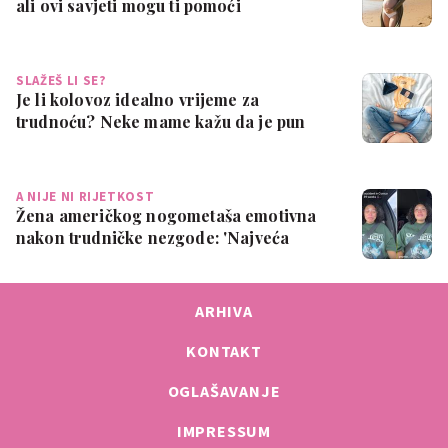
ali ovi savjeti mogu ti pomoći
SLAŽEŠ LI SE?
Je li kolovoz idealno vrijeme za
trudnoću? Neke mame kažu da je pun
pogodak
A NIJE NI RIJETKOST
Žena američkog nogometaša emotivna
nakon trudničke nezgode: 'Najveća
sramota ik…
ARHIVA
KONTAKT
OGLAŠAVANJE
IMPRESSUM