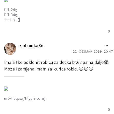
🙋‍♀️-24g
🙋‍♂️-34g
👨‍👩‍👦 🤰
0
zadranka86
22. OŽUJAK 2019. 20:47
Ima li tko poklonit robicu za decka br.62 pa na dalje🤗
Moze i zamjena imam za curice robicu😊😊😊
url=https://lilypie.com]
0