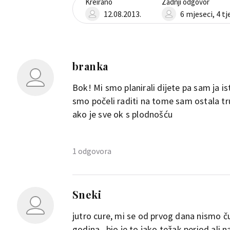
Kreirano
Zadnji odgovor
12.08.2013.
6 mjeseci, 4 t
branka
Bok! Mi smo planirali dijete pa sam ja is
smo počeli raditi na tome sam ostala tr
ako je sve ok s plodnošću
1 odgovora
Jele121
Sneki
Pozdrav svima! Mi smo svoju b
pokusavanja! Sve je bilo u redu 
jutro cure, mi se od prvog dana nismo ču
stalno kočili. Nismo koristili 
godina...bio je to jako težak period ali n