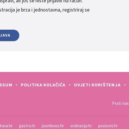
pravi, ali još se niste prijavili na račun.
racija je brza i jednostavna, registriraj se
IJAVA
ESSUM
POLITIKA KOLAČIĆA
UVJETI KORIŠTENJA
Prati nas 
rava.hr
gastro.hr
joomboos.hr
ordinacija.hr
poslovni.hr