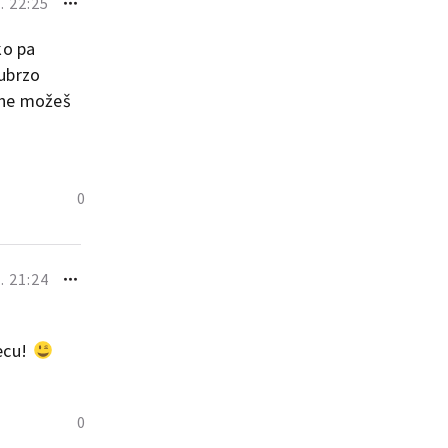
 22:25
ko pa
 ubrzo
i,ne možeš
0
 21:24
ecu!
0