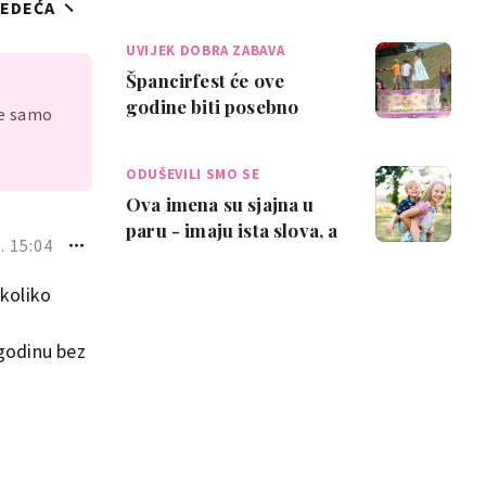
JEDEĆA
za mentalno zdravlje
tinejdžera
UVIJEK DOBRA ZABAVA
Špancirfest će ove
godine biti posebno
je samo
sjajan za djecu - više od
stotinu bespla…
ODUŠEVILI SMO SE
Ova imena su sjajna u
paru - imaju ista slova, a
 15:04
pronašli smo genijalne
kombina…
 koliko
 godinu bez