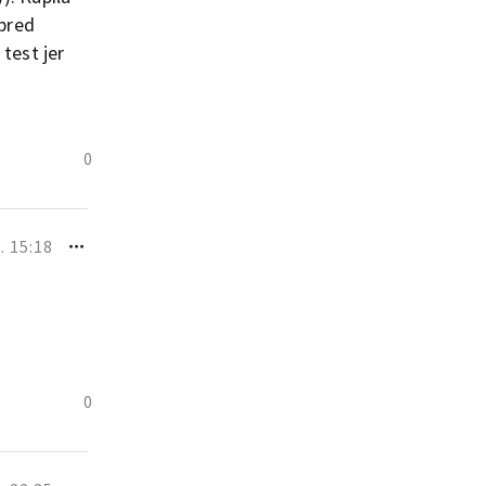
 pred
test jer
0
 15:18
0