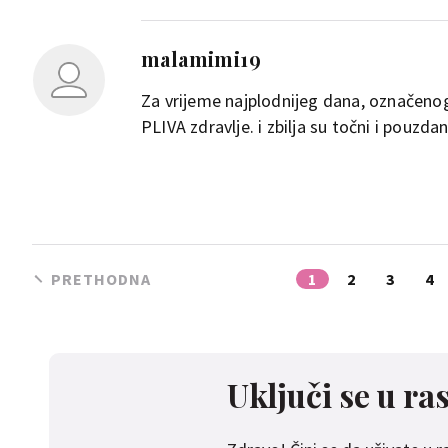
malamimi19
Za vrijeme najplodnijeg dana, označenog
PLIVA zdravlje. i zbilja su točni i pouzdan
PRETHODNA
1
2
3
4
Uključi se u ra