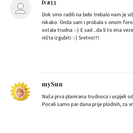
iva33
Dok smo radili na bebi trebalo nam je v
nikako. Onda sam i probala s onom foro
ostala trudna :-) E sad...da li to ima vez
ništa izgubiti :-) Sretno!!!
mySun
Naša prva planirana trudnoca i uspjeli o
Poceli samo par dana prije plodnih, za 