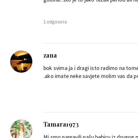
se jednostavno konacno opustili
imamo prekrasnu curicu staru 3
1 odgovora
0
ema.curri.39
14 god? Svaka čast…ja i MM 
zana
nimalo lako…nadam se da c
bok svima ja i dragi isto radimo na tome 
.ako imate neke savjete molim vas da po
0
Tamara1973
Mi smo napravili našu bebicu iz drugog po