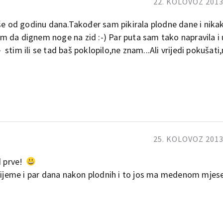
22. KOLOVOZ 2013.
iše od godinu dana.Također sam pikirala plodne dane i nika
m da dignem noge na zid :-) Par puta sam tako napravila i
e stim ili se tad baš poklopilo,ne znam...Ali vrijedi pokušat
25. KOLOVOZ 2013.
d prve!
vrijeme i par dana nakon plodnih i to jos ma medenom mjes