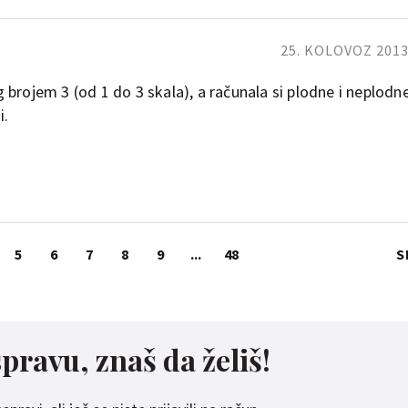
25. KOLOVOZ 2013.
 brojem 3 (od 1 do 3 skala), a računala si plodne i neplodn
i.
5
6
7
8
9
...
48
S
spravu, znaš da želiš!