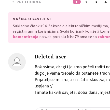
PRETHODNA
1
2
3
4
VAŽNA OBAVIJEST
Sukladno članku 94. Zakona o elektroničkim medijima
registriranim korisnicima. Svaki korisnik koji želi ko
komentiranja
na web portalu Miss7Mama te sa
zabran
Deleted user
Bok svima, dragi i ja smo počeli raditi 
dugo je vama trebalo da ostanete trudn
Prijateljice mi imaju različita iskustva,
uspjeha :/
I imate kakvih savjeta, doba dana, mjes