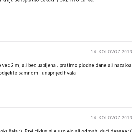
 i prestali razmisljati o trudnoci. Sad
 mjeseca i uživamo! :)))
se trudimo evo vec 7 godina…i nije
14. KOLOVOZ 2013.
e i nama doci nas anđeo…kad-tad
vec 2 mj ali bez uspijeha . pratimo plodne dane ali nazalost
dijelite samnom . unaprijed hvala
14. KOLOVOZ 2013.
kušaja :). Prvi ciklus nije uspjelo ali odmah idući daaaaa :))