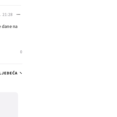
 21:28
e dane na
0
LJEDEĆA