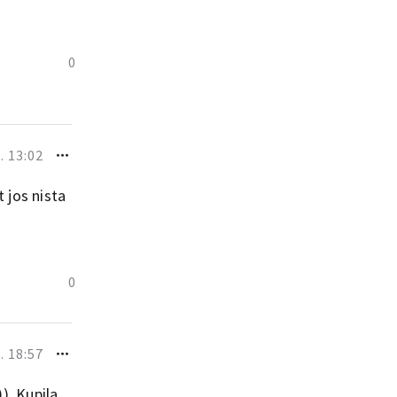
0
 13:02
 jos nista
0
 18:57
). Kupila