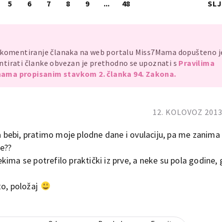
5
6
7
8
9
...
48
SL
, komentiranje članaka na web portalu Miss7Mama dopušteno 
mentirati članke obvezan je prethodno se upoznati s
Pravilima
ama propisanim stavkom 2. članka 94. Zakona.
12. KOLOVOZ 2013.
na bebi, pratimo moje plodne dane i ovulaciju, pa me zanima
e??
 nekima se potrefilo praktički iz prve, a neke su pola godine,
to, položaj