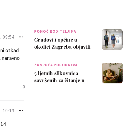
POMOĆ RODITELJIMA
 09:54
Gradovi i općine u
okolici Zagreba objavili
ani otkad
da će sufinancirati
, naravno
troškove školov…
ZA VRUĆA POPODNEVA
5 ljetnih slikovnica
savršenih za čitanje u
0
hladu
 10:13
 14