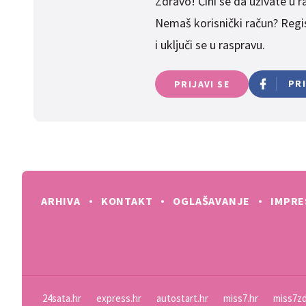
Zdravo! Čini se da uživate u ras
Nemaš korisnički račun? Regist
i uključi se u raspravu.
PR
PRIJAVI SE
ARHIVA
KONTAKT
OGLAŠAVANJE
IMPR
24sata.hr
express.hr
autostart.hr
miss7.hr
miss7zd