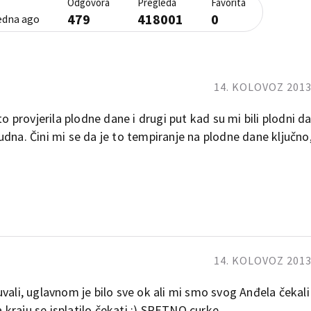
Odgovora
Pregleda
Favorita
479
418001
0
jedna ago
14. KOLOVOZ 2013.
to provjerila plodne dane i drugi put kad su mi bili plodni d
udna. Čini mi se da je to tempiranje na plodne dane ključno
14. KOLOVOZ 2013.
ebicu dobili nakon 2 godine
s oboje ali stres i nervoza su nas
vali, uglavnom je bilo sve ok ali mi smo svog Anđela čekali
nikakve testove za ovulaciju nego smo
a kraju se isplatilo čekati :) SRETNO curke.