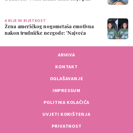
pogodak
A NIJE NI RIJETKOST
Žena američkog nogometaša emotivna
nakon trudničke nezgode: 'Najveća
sramota ik…
ARHIVA
KONTAKT
OGLAŠAVANJE
IMPRESSUM
POLITIKA KOLAČIĆA
UVJETI KORIŠTENJA
PRIVATNOST