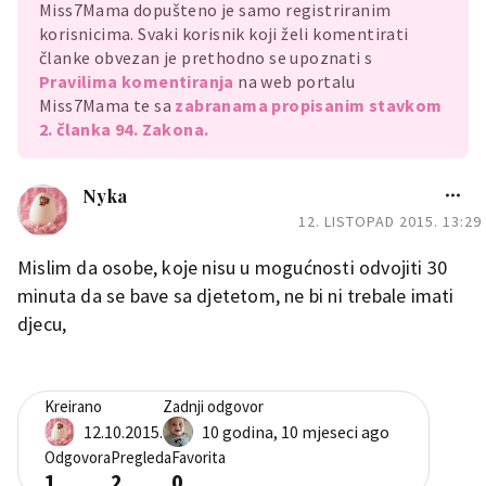
Miss7Mama dopušteno je samo registriranim
korisnicima. Svaki korisnik koji želi komentirati
članke obvezan je prethodno se upoznati s
Pravilima komentiranja
na web portalu
Miss7Mama te sa
zabranama propisanim stavkom
2. članka 94. Zakona.
Nyka
12. LISTOPAD 2015. 13:29
Mislim da osobe, koje nisu u mogućnosti odvojiti 30
minuta da se bave sa djetetom, ne bi ni trebale imati
djecu,
Kreirano
Zadnji odgovor
12.10.2015.
10 godina, 10 mjeseci ago
Odgovora
Pregleda
Favorita
1
2
0