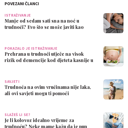
POVEZANI ČLANCI
ISTRAŽIVANJE
Manje od sedam sati sna na noć u
trudnoći? Evo što se može javiti kao
posljedic…
POKAZALO JE ISTRAŽIVANJE
Prehrana u trudnoći utječe na visok
rizik od demencije kod djeteta kasnije u
ži…
SAVJETI
Trudnoća na ovim vrućinama nije laka,
ali ovi savjeti mogu ti pomoći
SLAŽEŠ LI SE?
Je li kolovoz idealno vrijeme za
trudnoću? Neke mame kažu da je pun