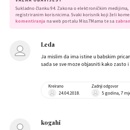
Sukladno članku 94. Zakona o elektroničkim medijima
registriranim korisnicima. Svaki korisnik koji želi ko
komentiranja
na web portalu Miss7Mama te sa
zabran
Leda
Ja mislim da ima istine u babskim prica
sada se sve moze objasniti kako zasto 
Kreirano
Zadnji odgovor
24.04.2018.
5 godina, 7 mj
kogahi