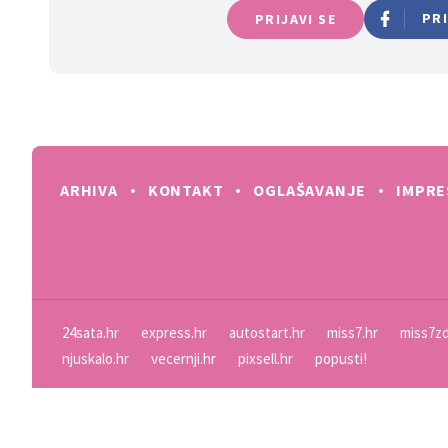
PR
PRIJAVI SE
ARHIVA
KONTAKT
OGLAŠAVANJE
IMPR
24sata.hr
express.hr
autostart.hr
miss7.hr
miss7zd
njuskalo.hr
vecernji.hr
pixsell.hr
popusti!