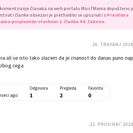
, komentiranje članaka na web portalu Miss7Mama dopušteno 
mentirati članke obvezan je prethodno se upoznati s
Pravilima
ama propisanim stavkom 2. članka 94. Zakona.
26. TRAVANJ 2018
ma ali se isto tako slazem da je znanost do danas puno nap
i zbog cega.
Odgovora
Pregleda
Favorita
1
2
0
eseci ago
22. PROSINAC 2020