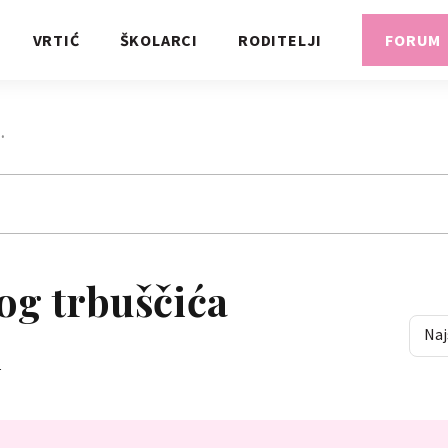
VRTIĆ
ŠKOLARCI
RODITELJI
FORUM
…
kog trbuščića
Naj
i