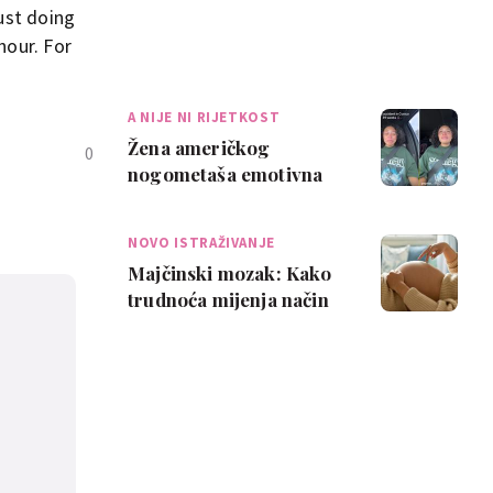
ust doing
hour. For
A NIJE NI RIJETKOST
Žena američkog
0
nogometaša emotivna
nakon trudničke
nezgode: 'Najveća
NOVO ISTRAŽIVANJE
sramota ik…
Majčinski mozak: Kako
trudnoća mijenja način
na koji mislimo i
osjećamo