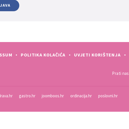
IJAVA
ESSUM
POLITIKA KOLAČIĆA
UVJETI KORIŠTENJA
Prati nas 
rava.hr
gastro.hr
joomboos.hr
ordinacija.hr
poslovni.hr