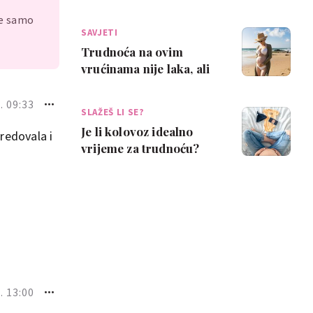
demencije kod djeteta
je samo
kasnije u ži…
SAVJETI
Trudnoća na ovim
vrućinama nije laka, ali
ovi savjeti mogu ti
pomoći
. 09:33
SLAŽEŠ LI SE?
Je li kolovoz idealno
redovala i
vrijeme za trudnoću?
Neke mame kažu da je
pun pogodak
. 13:00