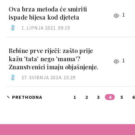
Ova brza metoda će smiriti
1
ispade bijesa kod djeteta
1. LIPNJA 2021. 09:19
Bebine prve riječi: zašto prije
kažu 'tata' nego 'mama'?
1
Znanstvenici imaju objašnjenje.
27. SVIBNJA 2024. 15:29
PRETHODNA
1
2
3
4
5
6