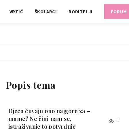
VRTIĆ
ŠKOLARCI
RODITELJI
FORUM
Popis tema
Djeca čuvaju ono najgore za –
mame? Ne čini nam se,
1
istraživanje to potvrđuje