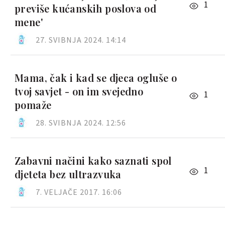
1
previše kućanskih poslova od
mene'
27. SVIBNJA 2024. 14:14
Mama, čak i kad se djeca ogluše o
tvoj savjet - on im svejedno
1
pomaže
28. SVIBNJA 2024. 12:56
Zabavni načini kako saznati spol
1
djeteta bez ultrazvuka
7. VELJAČE 2017. 16:06