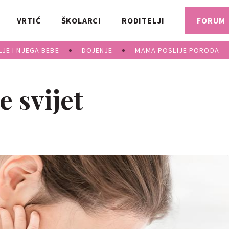
VRTIĆ
ŠKOLARCI
RODITELJI
FORUM
JE I NJEGA BEBE
DOJENJE
MAMA POSLIJE PORODA
 svijet