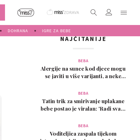
DOHRANA
IGRE ZA BEBE
NAJČITANIJE
BEBA
Alergije na sunce kod djece mogu
se javiti u više varijanti, a neke
zahtijevaju…
BEBA
Tatin trik za smirivanje uplakane
bebe postao je viralan: 'Radi svaki
put!'
BEBA
Voditeljica zaspala tijekom