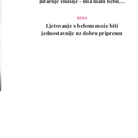
jutarnje emisije - ima malu bebu, a
snimka je urneb…
BEBA
Ljetovanje s bebom može biti
jednostavnije uz dobru pripremu