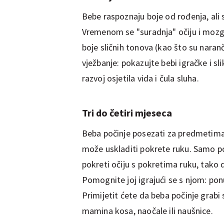
Bebe raspoznaju boje od rođenja, ali 
Vremenom se "suradnja" očiju i mozga 
boje sličnih tonova (kao što su naran
vježbanje: pokazujte bebi igračke i sli
razvoj osjetila vida i čula sluha.
Tri do četiri mjeseca
Beba počinje posezati za predmetima, 
može uskladiti pokrete ruku. Samo po
pokreti očiju s pokretima ruku, tako 
Pomognite joj igrajući se s njom: ponud
Primijetit ćete da beba počinje grabi 
mamina kosa, naočale ili naušnice.