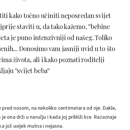
iti kako točno učiniti neposredan svijet
rije staviti u, da tako kažemo, ''bebine
vijeta je puno intenzivniji od našeg. Toliko
jenih... Donosimo vam jasniji uvid u to što
ma života, ali i kako poznati roditelji
jaju ''svijet beba''
e pred nosom, na nekoliko centimetara od nje. Dakle,
je ona drži u naručju i kada joj približi lice. Razaznaje
lika još uvijek mutna i nejasna.