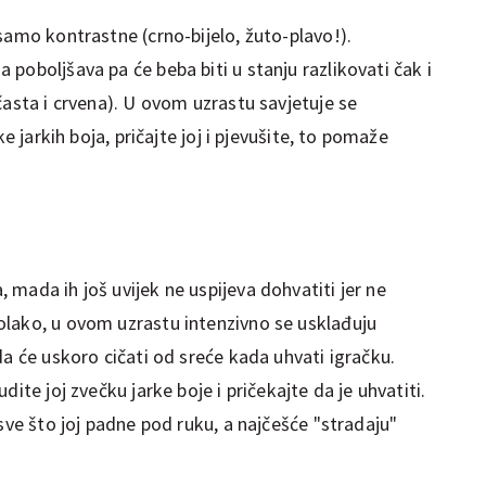
samo kontrastne (crno-bijelo, žuto-plavo!).
poboljšava pa će beba biti u stanju razlikovati čak i
časta i crvena). U ovom uzrastu savjetuje se
ke jarkih boja, pričajte joj i pjevušite, to pomaže
mada ih još uvijek ne uspijeva dohvatiti jer ne
lako, u ovom uzrastu intenzivno se usklađuju
da će uskoro cičati od sreće kada uhvati igračku.
ite joj zvečku jarke boje i pričekajte da je uhvatiti.
sve što joj padne pod ruku, a najčešće "stradaju"