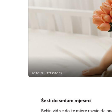
FOTO: SHUTTERSTOCK
Šest do sedam mjeseci
Bebin vid se do te mjere razvio da ona