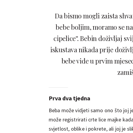
Da bismo mogli zaista shvat
bebe boljim, moramo se najp
cipelice''. Bebin doživljaj s
iskustava nikada prije doživl
bebe vide u prvim mjeseci
zamišl
Prva dva tjedna
Beba može vidjeti samo ono što joj j
može registrirati crte lice majke kada 
svjetlost, oblike i pokrete, ali joj je s