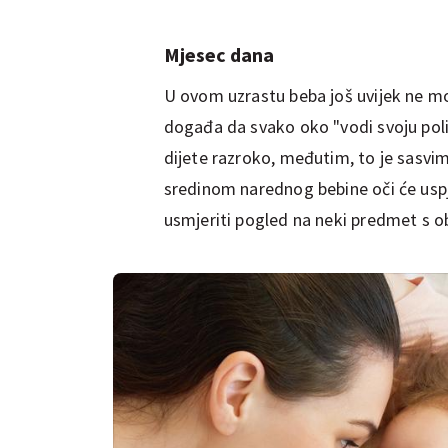
Mjesec dana
U ovom uzrastu beba još uvijek ne mo
događa da svako oko "vodi svoju politi
dijete razroko, međutim, to je sasvim
sredinom narednog bebine oči će usp
usmjeriti pogled na neki predmet s o