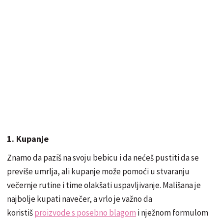
1. Kupanje
Znamo da paziš na svoju bebicu i da nećeš pustiti da se
previše umrlja, ali kupanje može pomoći u stvaranju
večernje rutine i time olakšati uspavljivanje. Mališana je
najbolje kupati navečer, a vrlo je važno da
koristiš
proizvode s posebno blagom
i nježnom formulom