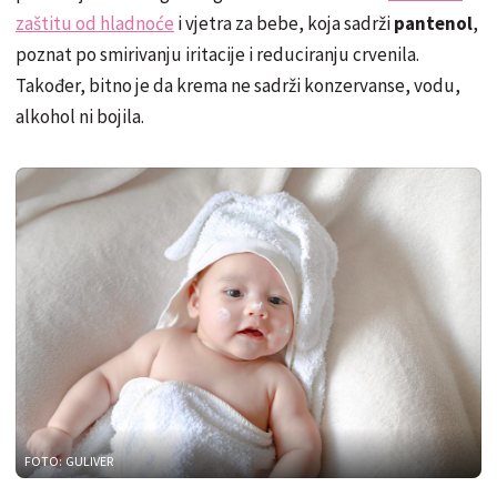
zaštitu od hladnoće
i vjetra za bebe, koja sadrži
pantenol
,
poznat po smirivanju iritacije i reduciranju crvenila.
Također, bitno je da krema ne sadrži konzervanse, vodu,
alkohol ni bojila.
FOTO: GULIVER