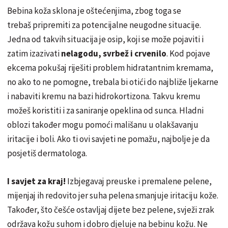
Bebina koža sklona je oštećenjima, zbog toga se
trebaš pripremiti za potencijalne neugodne situacije.
Jedna od takvih situacija je osip, koji se može pojaviti i
zatim izazivati
nelagodu, svrbež i crvenilo
. Kod pojave
ekcema pokušaj riješiti problem hidratantnim kremama,
no ako to ne pomogne, trebala bi otići do najbliže ljekarne
i nabaviti kremu na bazi hidrokortizona. Takvu kremu
možeš koristiti i za saniranje opeklina od sunca. Hladni
oblozi također mogu pomoći mališanu u olakšavanju
iritacije i boli. Ako ti ovi savjeti ne pomažu, najbolje je da
posjetiš dermatologa.
I savjet za kraj!
Izbjegavaj preuske i premalene pelene,
mijenjaj ih redovito jer suha pelena smanjuje iritaciju kože.
Također, što češće ostavljaj dijete bez pelene, svježi zrak
održava kožu suhom i dobro djeluje na bebinu kožu. Ne