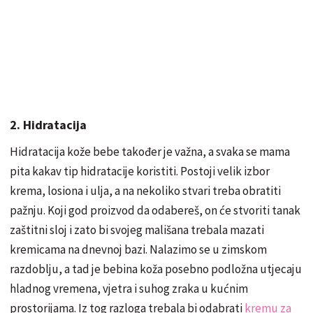
2. Hidratacija
Hidratacija kože bebe također je važna, a svaka se mama
pita kakav tip hidratacije koristiti. Postoji velik izbor
krema, losiona i ulja, a na nekoliko stvari treba obratiti
pažnju. Koji god proizvod da odabereš, on će stvoriti tanak
zaštitni sloj i zato bi svojeg mališana trebala mazati
kremicama na dnevnoj bazi. Nalazimo se u zimskom
razdoblju, a tad je bebina koža posebno podložna utjecaju
hladnog vremena, vjetra i suhog zraka u kućnim
prostorijama. Iz tog razloga trebala bi odabrati
kremu za