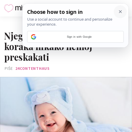
22. SIJEČNJA 2020.
Njega bebe: Ova 4 osnovna
Sign in with Google
koraka nikako nemoj
preskakati
PIŠE
24CONTENTHAUS