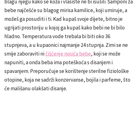
blagu njegu kako se koža i vlasište ne bi isušili. Šamponi za
bebe najčešće su blagog mirisa kamilice, koji umiruje, a
možeš ga posuditi i ti. Kad kupaš svoje dijete, bitno je
ugrijati prostoriju u kojoj ga kupaš kako bebi ne bi bilo
hladno. Temperatura vode trebala bi biti oko 36
stupnjeva, a u kupaonici najmanje 24 stupnja. Zimi se ne
smije zaboraviti ni
čišćenje nosića bebe
, koji se može
napuniti, a onda beba ima poteškoća s disanjem i
spavanjem. Preporučuje se korištenje sterilne fiziološke
otopine, koja ne sadrži konzervanse, bojila i parfeme, što
će mališanu olakšati disanje.