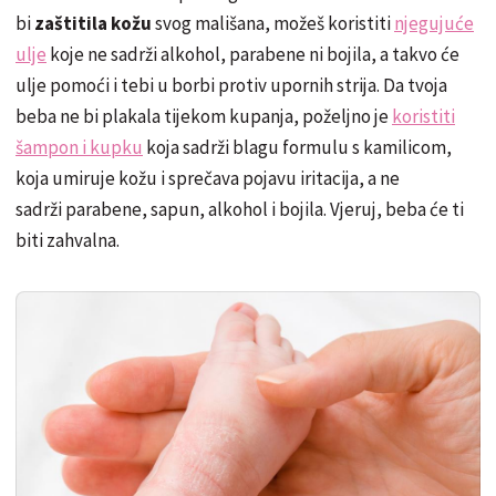
bi
zaštitila kožu
svog mališana, možeš koristiti
njegujuće
ulje
koje ne sadrži alkohol, parabene ni bojila, a takvo će
ulje pomoći i tebi u borbi protiv upornih strija. Da tvoja
beba ne bi plakala tijekom kupanja, poželjno je
koristiti
šampon i kupku
koja sadrži blagu formulu s kamilicom,
koja umiruje kožu i sprečava pojavu iritacija, a ne
sadrži parabene, sapun, alkohol i bojila. Vjeruj, beba će ti
biti zahvalna.