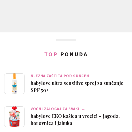
TOP
PONUDA
NJEŽNA ZAŠTITA POD SUNCEM
babylove ultra sensitive sprej za sunčanje
SPF 50+
VOĆNI ZALOGAJ ZA SVAKI I…
babylove EKO kašica u vrećici – jagoda,
borovnica i jabuka