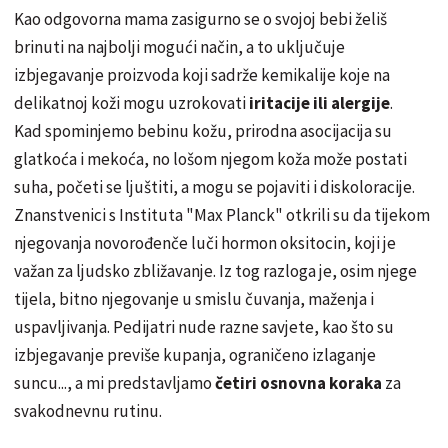
Kao odgovorna mama zasigurno se o svojoj bebi želiš
brinuti na najbolji mogući način, a to uključuje
izbjegavanje proizvoda koji sadrže kemikalije koje na
delikatnoj koži mogu uzrokovati
iritacije ili alergije
.
Kad spominjemo bebinu kožu, prirodna asocijacija su
glatkoća i mekoća, no lošom njegom koža može postati
suha, početi se ljuštiti, a mogu se pojaviti i diskoloracije.
Znanstvenici s Instituta "Max Planck" otkrili su da tijekom
njegovanja novorođenče luči hormon oksitocin, koji je
važan za ljudsko zbližavanje. Iz tog razloga je, osim njege
tijela, bitno njegovanje u smislu čuvanja, maženja i
uspavljivanja. Pedijatri nude razne savjete, kao što su
izbjegavanje previše kupanja, ograničeno izlaganje
suncu..., a mi predstavljamo
četiri osnovna koraka
za
svakodnevnu rutinu.