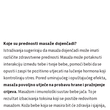
Koje su prednosti masaže dojenčadi?
Istraživanja sugeriraju da masaža dojenčadi može imati
različite zdravstvene prednosti. Masaža može potaknuti
interakciju između tebe i tvoje bebe, pomoći bebi da se
opusti i zaspi te pozitivno utjecati na lučenje hormona koji
kontroliraju stres. Pored umirujućeg i opuštajućeg efekta,
masaža povoljno utječe na probavu hrane i pražnjenje
crijeva.
Masažom i imunološki sustav bebe jača. To je
rezultat izbacivanja toksina koji se postiže redovitom
masažom. Koža bebe koja se masira bit će zdravija i sjajnija,