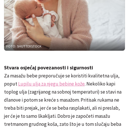
FOTO: SHUTTERSTOCK
Stvara osjećaj povezanosti i sigurnosti
Za masažu bebe preporučuje se koristiti kvalitetna ulja,
poput
Lupilu ulja za njegu bebine kože
. Nekoliko kapi
toplog ulja (zagrijanog na sobnoj temperaturi) se stavi na
dlanove i potom se kreće s masažom. Pritisak rukama ne
treba biti prejak, jer će se beba rasplakati, ali ni preslab,
jer će je to samo škakljati. Dobro je započeti masažu
tretmanom grudnog koša, zato što je u tom slučaju beba