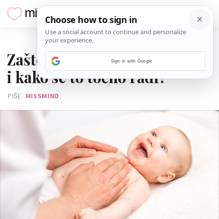
12. SRPNJA 2022.
Zašto je dobro masirati bebu
Sign in with Google
i kako se to točno radi?
PIŠE
MISSMIND