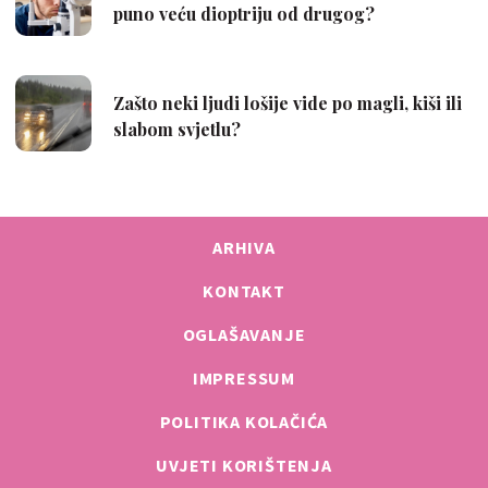
ARHIVA
KONTAKT
OGLAŠAVANJE
IMPRESSUM
POLITIKA KOLAČIĆA
UVJETI KORIŠTENJA