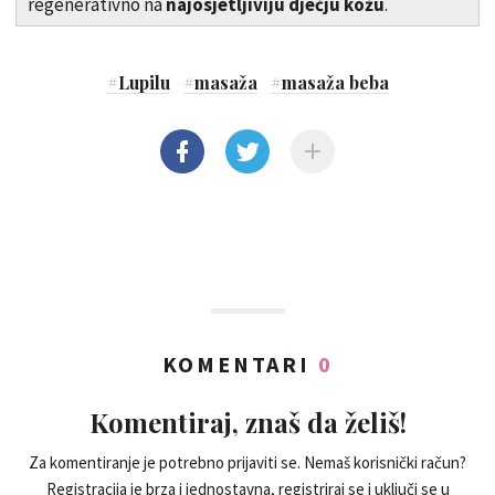
regenerativno na
najosjetljiviju dječju kožu
.
#
Lupilu
#
masaža
#
masaža beba
KOMENTARI
0
Komentiraj, znaš da želiš!
Za komentiranje je potrebno prijaviti se. Nemaš korisnički račun?
Registracija je brza i jednostavna, registriraj se i uključi se u