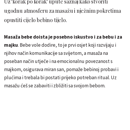
Uz 'korak po korak' upute saznaj kako stvoriti
ugodnu atmosferu za masažu i nježnim pokretima
opustiti cijelo bebino tijelo.
Masaža bebe doista je posebno iskustvo i za bebu i za
majku
. Bebe vole dodire, to je prvi osjet koji razvijaju i
njihov način komunikacije sa svijetom, a masaža na
poseban način utječe i na emocionalnu povezanost s
majkom, osigurava miran san, pomaže bebinoj probavi i
plućima i trebala bi postati prijeko potreban ritual. Uz
masažu ćeš se zabaviti i zbližiti sa svojom bebom.