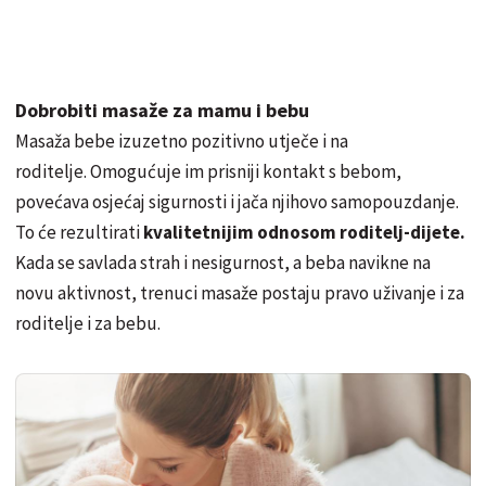
Dobrobiti masaže za mamu i bebu
Masaža bebe izuzetno pozitivno utječe i na
roditelje. Omogućuje im prisniji kontakt s bebom,
povećava osjećaj sigurnosti i jača njihovo samopouzdanje.
To će rezultirati
kvalitetnijim odnosom roditelj-dijete.
Kada se savlada strah i nesigurnost, a beba navikne na
novu aktivnost, trenuci masaže postaju pravo uživanje i za
roditelje i za bebu.