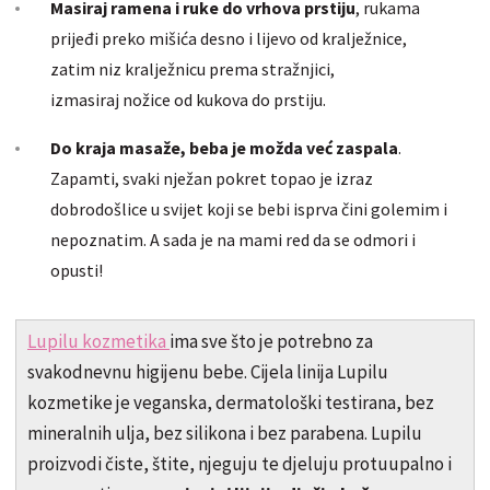
Masiraj ramena i ruke do vrhova prstiju
, rukama
prijeđi preko mišića desno i lijevo od kralježnice,
zatim niz kralježnicu prema stražnjici,
izmasiraj nožice od kukova do prstiju.
Do kraja masaže, beba je možda već zaspala
.
Zapamti, svaki nježan pokret topao je izraz
dobrodošlice u svijet koji se bebi isprva čini golemim i
nepoznatim. A sada je na mami red da se odmori i
opusti!
Lupilu kozmetika
ima sve što je potrebno za
svakodnevnu higijenu bebe. Cijela linija Lupilu
kozmetike je veganska, dermatološki testirana, bez
mineralnih ulja, bez silikona i bez parabena. Lupilu
proizvodi čiste, štite, njeguju te djeluju protuupalno i