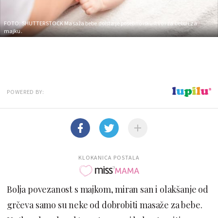
FOTO: SHUTTERSTOCK
Masaža bebe doista je posebno iskustvo i za bebu i za
majku.
POWERED BY:
KLOKANICA POSTALA
Bolja povezanost s majkom, miran san i olakšanje od
grčeva samo su neke od dobrobiti masaže za bebe.