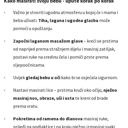
Kako masirati svoju bebu - upute korak po korak
Važno je stvoriti ugodnu atmosferu u kojoj će i mama i
beba uživati.
Tiha, lagana i ugodna glazba
može
pomoći u opuštanju.
Započni laganom masažom glave
– kreći se prstima
od naprijed prema stražnjem dijelu i masiraj zatiljak,
postavi ruke na sredinu čela i pomiči prste prema
sljepoočnicama.
Uvijek
gledaj bebu u oči
kako bi se osjećala sigurnom.
Nastavi masirati lice – prstima kruži oko očiju,
nježno
masiraj nos, obraze, uši i usta
te kreni od brade
prema vratu.
Pokretima od ramena do dlanova
masiraj ruke,
prijeđi na podlaktice i na kraju nježno izmasiraj svaki