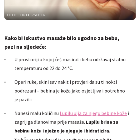
FOTO: SHUTTERSTOCK
Kako bi iskustvo masaže bilo ugodno za bebu,
pazi na sljedeće:
U prostoriji u kojoj ćeš masirati bebu održavaj stalnu
temperaturu od 22 do 24 °C.
Operi ruke, skini sav nakit i provjeri da su ti nokti
podrezani – bebina je koža jako osjetljiva i potrebno
je paziti.
Nanesi malu količinu
Lupilu ulja za njegu bebine kože
i
zagrij ga dlanovima prije masaže.
Lupilu brine za
bebinu kožu i nježno je njeguje i hidratizira.
Sadržava prirodna ulja, razvijeno je u suradnji s