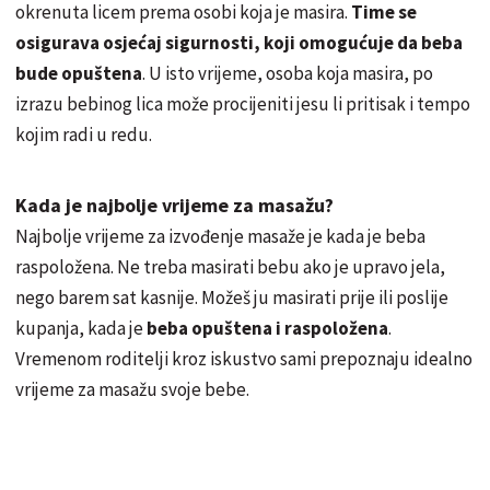
okrenuta licem prema osobi koja je masira.
Time se
osigurava osjećaj sigurnosti, koji omogućuje da beba
bude opuštena
. U isto vrijeme, osoba koja masira, po
izrazu bebinog lica može procijeniti jesu li pritisak i tempo
kojim radi u redu.
Kada je najbolje vrijeme za masažu?
Najbolje vrijeme za izvođenje masaže je kada je beba
raspoložena. Ne treba masirati bebu ako je upravo jela,
nego barem sat kasnije. Možeš ju masirati prije ili poslije
kupanja, kada je
beba opuštena i raspoložena
.
Vremenom roditelji kroz iskustvo sami prepoznaju idealno
vrijeme za masažu svoje bebe.