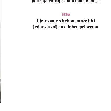
jutarnje emisije - ima malu bebu, a
snimka je urneb…
BEBA
Ljetovanje s bebom može biti
jednostavnije uz dobru pripremu