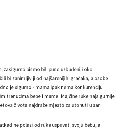
 zasigurno bismo bili puno uzbuđeniji oko
li bi zanimljiviji od najšarenijih igračaka, a osobe
edno je sigurno - mama ipak nema konkurenciju.
kim trenucima bebe i mame. Majčine ruke najsigurnije
tetova života najdraže mjesto za utonuti u san.
tkad ne polazi od ruke uspavati svoju bebu, a