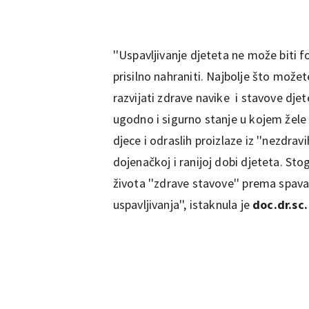
''Uspavljivanje djeteta ne može biti f
prisilno nahraniti. Najbolje što možet
razvijati zdrave navike i stavove djet
ugodno i sigurno stanje u kojem žele 
djece i odraslih proizlaze iz ''nezdrav
dojenačkoj i ranijoj dobi djeteta. St
života ''zdrave stavove'' prema spav
uspavljivanja'', istaknula je
doc.dr.sc.