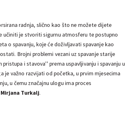
orsirana radnja, slično kao što ne možete dijete
e učiniti je stvoriti sigurnu atmosferu te postupno
eta o spavanju, koje će doživljavati spavanje kao
ostati. Brojni problemi vezani uz spavanje starije
ih pristupa i stavova'' prema uspavljivanju i spavanju u
oga je važno razvijati od početka, u prvim mjesecima
anju, u čemu značajnu ulogu ima proces
 Mirjana Turkalj
.