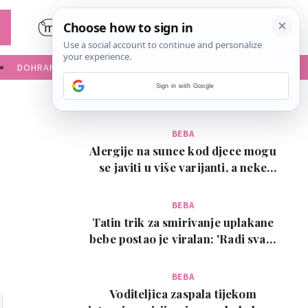
DOHRANA
IGRE ZA BEBE
NAJČITANIJE
Sign in with Google
BEBA
Alergije na sunce kod djece mogu
se javiti u više varijanti, a neke
zahtijevaju…
BEBA
Tatin trik za smirivanje uplakane
bebe postao je viralan: 'Radi svaki
put!'
BEBA
Voditeljica zaspala tijekom