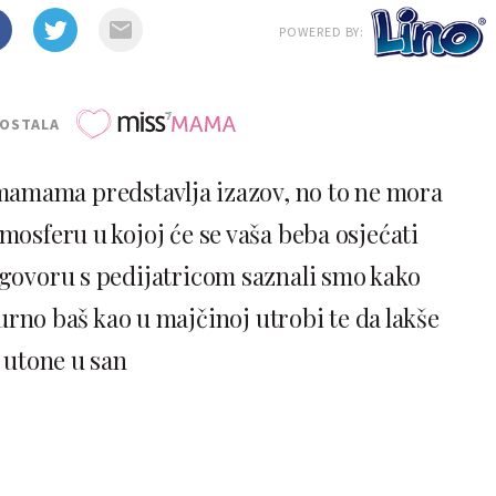
POWERED BY:
POSTALA
amama predstavlja izazov, no to ne mora
tmosferu u kojoj će se vaša beba osjećati
zgovoru s pedijatricom saznali smo kako
urno baš kao u majčinoj utrobi te da lakše
utone u san