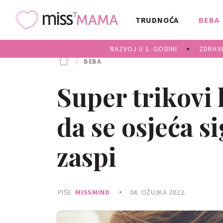
TRUDNOĆA
BEBA
RAZVOJ U 1. GODINI
ZDRAVL
BEBA
Super trikovi 
da se osjeća s
zaspi
PIŠE
MISSMIND
04. OŽUJKA 2022.