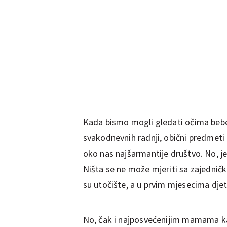
Kada bismo mogli gledati očima bebe,
svakodnevnih radnji, obični predmeti bi
oko nas najšarmantije društvo. No, j
Ništa se ne može mjeriti sa zajednič
su utočište, a u prvim mjesecima dje
No, čak i najposvećenijim mamama ka