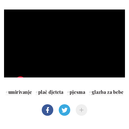
#
umirivanje
#
plač djeteta
#
pjesma
#
glazba za bebe