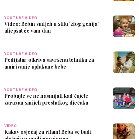
YOUTUBE VIDEO
Video: Bebin smijeh u stilu 'zlog genija'
uljepšat će vam dan
YOUTUBE VIDEO
Pedijatar otkriva savršenu tehniku za
umirivanje uplakane bebe
YOUTUBE VIDEO
Probajte se ne nasmijati kad čujete
zarazan smijeh preslatkog dječaka
VIDEO
Kakav osjećaj za ritam! Beba se budi
plešući uz omiljenu pjesmu