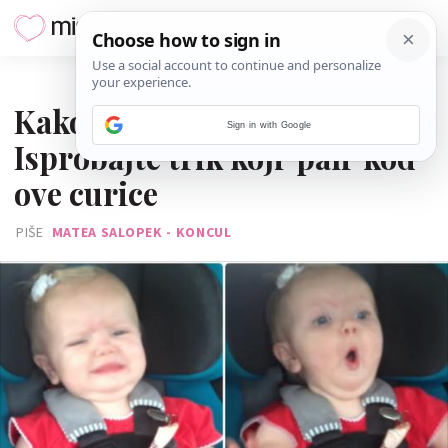
25. TRAVNJA 2017.
Kako smiriti uplakanu bebu?
Sign in with Google
Isprobajte trik koji 'pali' kod
ove curice
PIŠE
MATEA SALOPEK - KONCUL