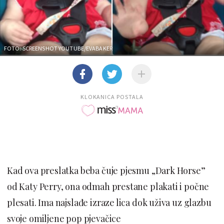
FOTO: SCREENSHOT YOUTUBE/EVABAKER
KLOKANICA POSTALA
Kad ova preslatka beba čuje pjesmu „Dark Horse”
od Katy Perry, ona odmah prestane plakati i počne
plesati. Ima najslađe izraze lica dok uživa uz glazbu
svoje omiljene pop pjevačice