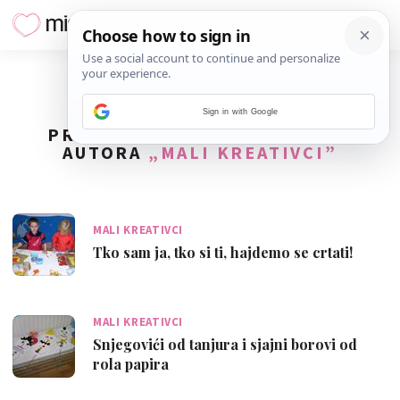
Sign in with Google
PRONAĐENO
17
REZULTATA ZA
AUTORA
„MALI KREATIVCI”
MALI KREATIVCI
Tko sam ja, tko si ti, hajdemo se crtati!
MALI KREATIVCI
Snjegovići od tanjura i sjajni borovi od
rola papira