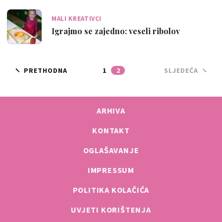
MALI KREATIVCI
Igrajmo se zajedno: veseli ribolov
PRETHODNA
1
2
SLJEDEĆA
ARHIVA
KONTAKT
OGLAŠAVANJE
IMPRESSUM
POLITIKA KOLAČIĆA
UVJETI KORIŠTENJA