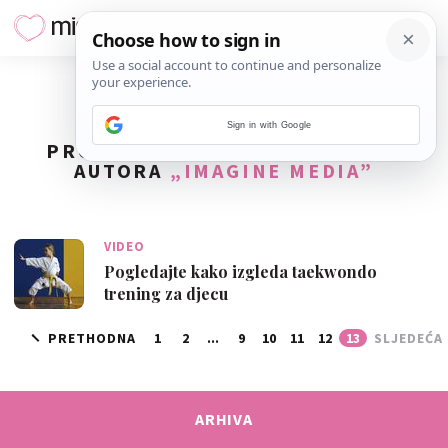
Sign in with Google
PRONAĐENO
169
REZULTATA ZA
AUTORA
„IMAGINE MEDIA”
VIDEO
Pogledajte kako izgleda taekwondo
trening za djecu
PRETHODNA
1
2
...
9
10
11
12
13
SLJEDEĆA
ARHIVA