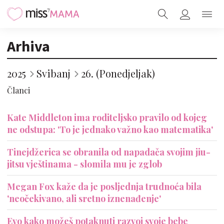
Arhiva
2025
Svibanj
26. (Ponedjeljak)
Članci
Kate Middleton ima roditeljsko pravilo od kojeg
ne odstupa: 'To je jednako važno kao matematika'
Tinejdžerica se obranila od napadača svojim jiu-
jitsu vještinama - slomila mu je zglob
Megan Fox kaže da je posljednja trudnoća bila
'neočekivano, ali sretno iznenađenje'
Evo kako možeš potaknuti razvoj svoje bebe