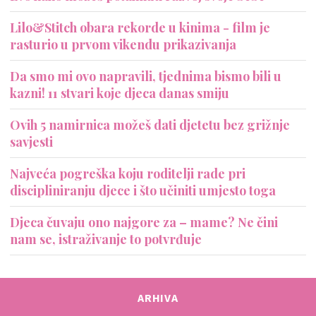
Lilo&Stitch obara rekorde u kinima - film je
rasturio u prvom vikendu prikazivanja
Da smo mi ovo napravili, tjednima bismo bili u
kazni! 11 stvari koje djeca danas smiju
Ovih 5 namirnica možeš dati djetetu bez grižnje
savjesti
Najveća pogreška koju roditelji rade pri
discipliniranju djece i što učiniti umjesto toga
Djeca čuvaju ono najgore za – mame? Ne čini
nam se, istraživanje to potvrđuje
ARHIVA