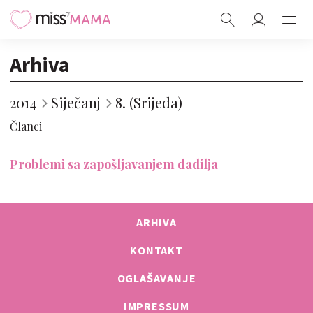
Arhiva
2014
Siječanj
8. (Srijeda)
Članci
Problemi sa zapošljavanjem dadilja
ARHIVA
KONTAKT
OGLAŠAVANJE
IMPRESSUM