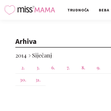
TRUDNOĆA
BEBA
Arhiva
2014
Siječanj
2.
3.
6.
7.
8.
9.
30.
31.