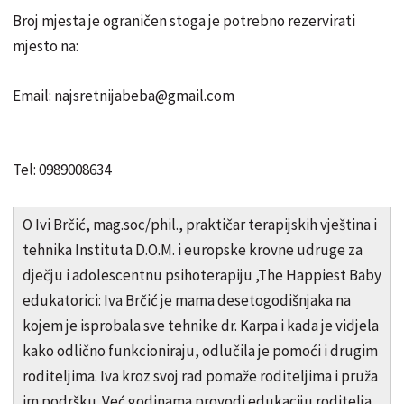
Broj mjesta je ograničen stoga je potrebno rezervirati
mjesto na:
Email: najsretnijabeba@gmail.com
Tel: 0989008634
O Ivi Brčić, mag.soc/phil., praktičar terapijskih vještina i
tehnika Instituta D.O.M. i europske krovne udruge za
dječju i adolescentnu psihoterapiju ,The Happiest Baby
edukatorici: Iva Brčić je mama desetogodišnjaka na
kojem je isprobala sve tehnike dr. Karpa i kada je vidjela
kako odlično funkcioniraju, odlučila je pomoći i drugim
roditeljima. Iva kroz svoj rad pomaže roditeljima i pruža
im podršku. Već godinama provodi edukaciju roditelja