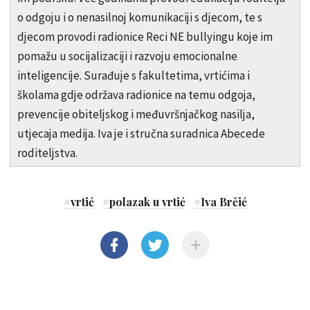
o odgoju i o nenasilnoj komunikaciji s djecom, te s
djecom provodi radionice Reci NE bullyingu koje im
pomažu u socijalizaciji i razvoju emocionalne
inteligencije. Surađuje s fakultetima, vrtićima i
školama gdje održava radionice na temu odgoja,
prevencije obiteljskog i međuvršnjačkog nasilja,
utjecaja medija. Iva je i stručna suradnica Abecede
roditeljstva.
#
vrtić
#
polazak u vrtić
#
Iva Brčić