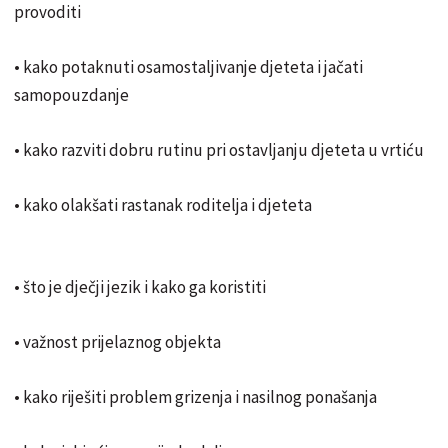
provoditi
• kako potaknuti osamostaljivanje djeteta i jačati
samopouzdanje
• kako razviti dobru rutinu pri ostavljanju djeteta u vrtiću
• kako olakšati rastanak roditelja i djeteta
• što je dječji jezik i kako ga koristiti
• važnost prijelaznog objekta
• kako riješiti problem grizenja i nasilnog ponašanja