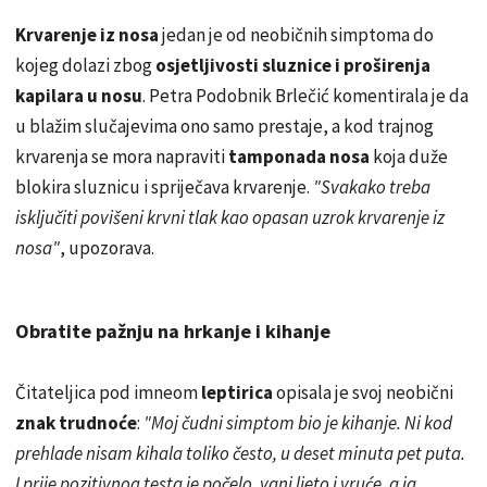
Krvarenje iz nosa
jedan je od neobičnih simptoma do
kojeg dolazi zbog
osjetljivosti sluznice i proširenja
kapilara u nosu
. Petra Podobnik Brlečić komentirala je da
u blažim slučajevima ono samo prestaje, a kod trajnog
krvarenja se mora napraviti
tamponada nosa
koja duže
blokira sluznicu i spriječava krvarenje.
"Svakako treba
isključiti povišeni krvni tlak kao opasan uzrok krvarenje iz
nosa"
, upozorava.
Obratite pažnju na hrkanje i kihanje
Čitateljica pod imneom
leptirica
opisala je svoj neobični
znak trudnoće
:
"Moj čudni simptom bio je kihanje. Ni kod
prehlade nisam kihala toliko često, u deset minuta pet puta.
I prije pozitivnog testa je počelo, vani ljeto i vruće, a ja