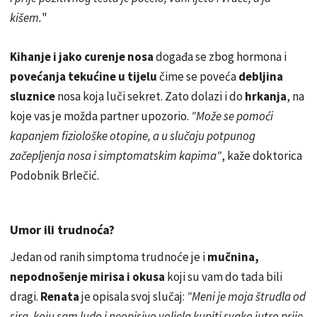
kišem.
"
Kihanje i jako curenje nosa
događa se zbog hormona i
povećanja tekućine u tijelu
čime se poveća
debljina
sluznice
nosa koja luči sekret. Zato dolazi i do
hrkanja
, na
koje vas je možda partner upozorio.
"Može se pomoći
kapanjem fiziološke otopine, a u slučaju potpunog
začepljenja nosa i simptomatskim kapima"
, kaže doktorica
Podobnik Brlečić.
Umor ili trudnoća?
Jedan od ranih simptoma trudnoće je i
mučnina,
nepodnošenje mirisa i okusa
koji su vam do tada bili
dragi.
Renata
je opisala svoj slučaj:
"Meni je moja štrudla od
sira, koju sam ludo i neopisivo voljela kupiti svako jutro prije