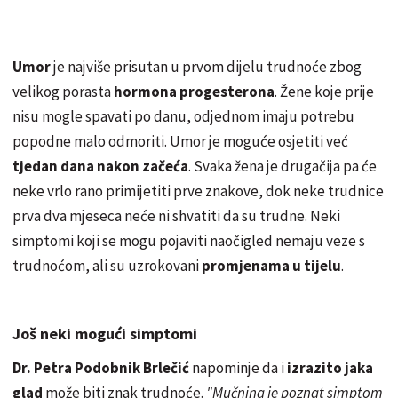
Umor
je najviše prisutan u prvom dijelu trudnoće zbog
velikog porasta
hormona progesterona
. Žene koje prije
nisu mogle spavati po danu, odjednom imaju potrebu
popodne malo odmoriti. Umor je moguće osjetiti već
tjedan dana nakon začeća
. Svaka žena je drugačija pa će
neke vrlo rano primijetiti prve znakove, dok neke trudnice
prva dva mjeseca neće ni shvatiti da su trudne. Neki
simptomi koji se mogu pojaviti naočigled nemaju veze s
trudnoćom, ali su uzrokovani
promjenama u tijelu
.
Još neki mogući simptomi
Dr. Petra Podobnik Brlečić
napominje da i
izrazito jaka
glad
može biti znak trudnoće.
"Mučnina je poznat simptom