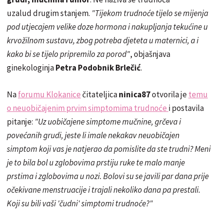
uzalud drugim stanjem.
"Tijekom trudnoće tijelo se mijenja
pod utjecajem velike doze hormona i nakupljanja tekućine u
krvožilnom sustavu, zbog potreba djeteta u maternici, a i
kako bi se tijelo pripremilo za porod"
, objašnjava
ginekologinja
Petra Podobnik Brlečić
.
Na
forumu Klokanice
čitateljica
ninica87
otvorila je
temu
o neuobičajenim prvim simptomima trudnoće
i postavila
pitanje:
"Uz uobičajene simptome mučnine, grčeva i
povećanih grudi, jeste li imale nekakav neuobičajen
simptom koji vas je natjerao da pomislite da ste trudni? Meni
je to bila bol u zglobovima prstiju ruke te malo manje
prstima i zglobovima u nozi. Bolovi su se javili par dana prije
očekivane menstruacije i trajali nekoliko dana pa prestali.
Koji su bili vaši 'čudni' simptomi trudnoće?"