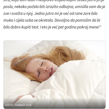
posla, nekako počela biti izrazito odbojna, umislila sam da je
sve i svašta u njoj. Jedno jutro mi je već od rane zore bilo
muka i cijela soba se okretala. Dovoljno da pomislim da bi
bilo dobro kupiti test. I eto je već pet godina pokraj mene!"
FOTO: THINKSTOCK