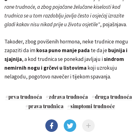
rane trudnoće, a zbog pojačane želučane kiselosti kod
trudnica se u tom razdoblju javlja često i osjećaj izrazite
gladi kakav nisu nikad prije u životu osjetile"
, pojašnjava.
Također, zbog povišenih hormona, neke trudnice mogu
zapaziti da im
kosa puno manje pada
te da je
bujnija i
sjajnija
, a kod trudnica se ponekad javljaju i
sindrom
nemirnih nogu i grčevi u listovima
koji uzrokuju
nelagodu, pogotovo navečer i tijekom spavanja.
#
prva trudnoća
#
zdrava trudnoća
#
druga trudnoća
#
prava trudnica
#
simptomi trudnoće