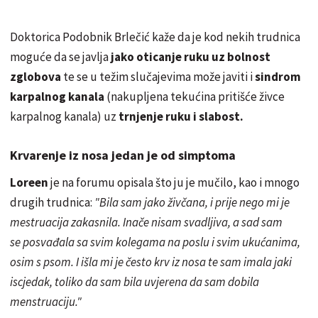
Doktorica Podobnik Brlečić kaže da je kod nekih trudnica
moguće da se javlja
jako oticanje ruku uz bolnost
zglobova
te se u težim slučajevima može javiti i
sindrom
karpalnog kanala
(nakupljena tekućina pritišće živce
karpalnog kanala) uz
trnjenje ruku i slabost.
Krvarenje iz nosa jedan je od simptoma
Loreen
je na forumu opisala što ju je mučilo, kao i mnogo
drugih trudnica:
"Bila sam jako živčana, i prije nego mi je
mestruacija zakasnila. Inače nisam svadljiva, a sad sam
se posvađala sa svim kolegama na poslu i svim ukućanima,
osim s psom. I išla mi je često krv iz nosa te sam imala jaki
iscjedak, toliko da sam bila uvjerena da sam dobila
menstruaciju."