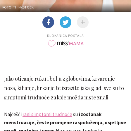
FOTO: THINKSTOCK
KLOKANICA POSTALA
Jako oticanje ruku i bol u zglobovima, krvarenje
nosa, kihanje, hrkanje te izrazito jaka glad: sve su to
simptomi trudnoće za koje možda niste znali
Najčešći
rani simptomi trudnoće
su
izostanak
menstruacije, česte promjene raspoloženja, osjetljive
grudi, mučnina i umor
. Ne naziva se trudnoća