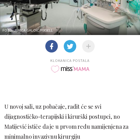
FOTO: JURICA GALOIĆ/PIXSELL
KLOKANICA POSTALA
U novoj sali, uz pobačaje, radit će se svi
dijagnostičko-terapijski i kirurški postupci, no
Matijević ističe da je u prvom redu namijenjena za
minimalno invazivnu kirurgiju