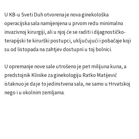
U KB-u Sveti Duh otvorena je nova ginekološka
operacijska sala namijenjena u prvom redu minimalno
invazivnoj kirurgiji, ali u njoj će se raditi i dijagnostičko-
terapijski te kirurški postupci, uključujući i pobačaje koji
su od listopada na zahtjev dostupni u toj bolnici.
U opremanje nove sale utrošeno je pet milijuna kuna, a
predstojnik Klinike za ginekologiju Ratko Matijević
istaknuo je da je to jedinstvena sala, ne samo u Hrvatskoj
nego i u okolnim zemljama.