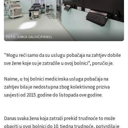
FOTO: JURICA GALOIĆ/PIXSELL
"Mogu reći samo da su uslugu pobačaja na zahtjev dobile
sve žene koje su je zatražile u ovoj bolnici", poručio je.
Naime, u toj bolnici medicinska usluga pobačaja na
zahtjev bila je nedostupna zbog kolektivnog priziva
savjesti od 2015. godine do listopada ove godine.
Danas svaka žena koja zatraži prekid trudnoće to može
obaviti u ovoj bolnici do 10. tjedna trudnoće, potvrdila je