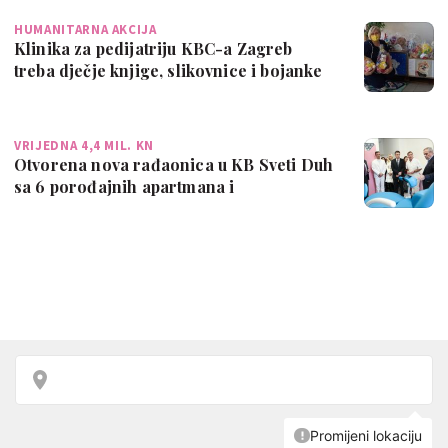
HUMANITARNA AKCIJA
Klinika za pedijatriju KBC-a Zagreb
treba dječje knjige, slikovnice i bojanke
VRIJEDNA 4,4 MIL. KN
Otvorena nova rađaonica u KB Sveti Duh
sa 6 porođajnih apartmana i
operacijskom…