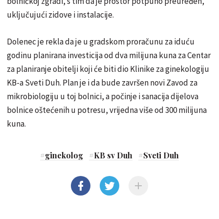
bolničkoj zgradi, s tim da je prostor potpuno preuređen,
uključujući zidove i instalacije.
Dolenec je rekla da je u gradskom proračunu za iduću
godinu planirana investicija od dva milijuna kuna za Centar
za planiranje obitelji koji će biti dio Klinike za ginekologiju
KB-a Sveti Duh. Plan je i da bude završen novi Zavod za
mikrobiologiju u toj bolnici, a počinje i sanacija dijelova
bolnice oštećenih u potresu, vrijedna više od 300 milijuna
kuna.
#
ginekolog
#
KB sv Duh
#
Sveti Duh