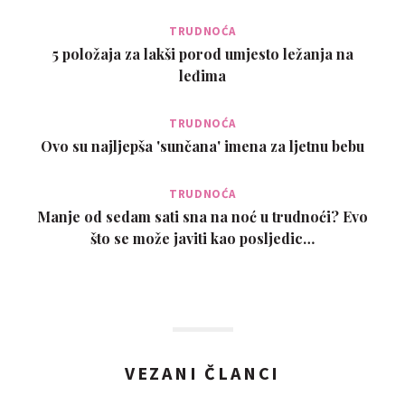
TRUDNOĆA
5 položaja za lakši porod umjesto ležanja na
leđima
TRUDNOĆA
Ovo su najljepša 'sunčana' imena za ljetnu bebu
TRUDNOĆA
Manje od sedam sati sna na noć u trudnoći? Evo
što se može javiti kao posljedic…
VEZANI ČLANCI