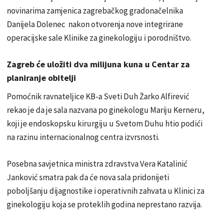
novinarima zamjenica zagrebačkog gradonačelnika
Danijela Dolenec nakon otvorenja nove integrirane
operacijske sale Klinike za ginekologiju i porodništvo.
Zagreb će uložiti dva milijuna kuna u Centar za
planiranje obitelji
Pomoćnik ravnateljice KB-a Sveti Duh Žarko Alfirević
rekao je da je sala nazvana po ginekologu Mariju Kerneru,
koji je endoskopsku kirurgiju u Svetom Duhu htio podići
na razinu internacionalnog centra izvrsnosti.
Posebna savjetnica ministra zdravstva Vera Katalinić
Janković smatra pak da će nova sala pridonijeti
poboljšanju dijagnostike i operativnih zahvata u Klinici za
ginekologiju koja se proteklih godina neprestano razvija.