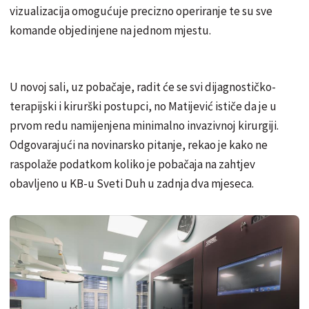
vizualizacija omogućuje precizno operiranje te su sve
komande objedinjene na jednom mjestu.
U novoj sali, uz pobačaje, radit će se svi dijagnostičko-
terapijski i kirurški postupci, no Matijević ističe da je u
prvom redu namijenjena minimalno invazivnoj kirurgiji.
Odgovarajući na novinarsko pitanje, rekao je kako ne
raspolaže podatkom koliko je pobačaja na zahtjev
obavljeno u KB-u Sveti Duh u zadnja dva mjeseca.