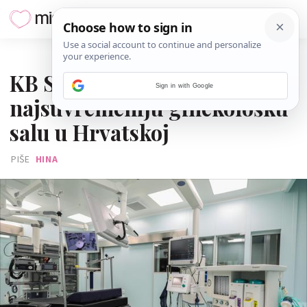
24. STUDENOGA 2022.
KB Sveti Duh dobio
Sign in with Google
najsuvremeniju ginekološku
salu u Hrvatskoj
PIŠE
HINA