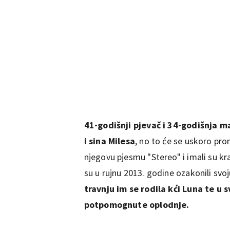
41-godišnji pjevač i 34-godišnja 
i sina Milesa
, no to će se uskoro pro
njegovu pjesmu "Stereo" i imali su kr
su u rujnu 2013. godine ozakonili svoj
travnju im se rodila kći Luna te u s
potpomognute oplodnje.