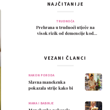
NAJČITANIJE
TRUDNOĆA
Prehrana u trudnoći utječe na
visok rizik od demencije kod
djeteta kasnije u ži…
VEZANI ČLANCI
NAKON PORODA
Slavna manekenka
pokazala strije kako bi
slavila majčinstvo
MAMA I BABINJE