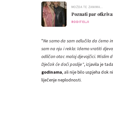
MOŽDA TE ZANIMA...
Poznati par otkriv
izabrali spol djetet
RODITELJI
"
Ne samo da sam odlučila da ćemo im
sam na nju i rekla: Idemo vratiti djevo
odličan otac maloj djevojčici. Mislim 
Dječak će doći poslije"
, izjavila je tad
godinama
, ali nije bilo uspjeha dok
liječenje neplodnosti.