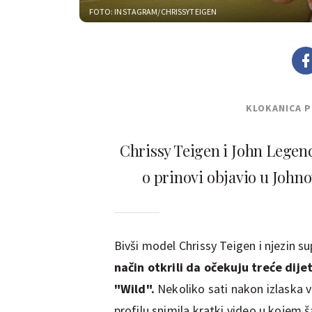
FOTO: INSTAGRAM/CHRISSYTEIGEN
KLOKANICA 
Chrissy Teigen i John Legend 
o prinovi objavio u Joh
Bivši model Chrissy Teigen i njezin s
način otkrili da očekuju treće di
"Wild".
Nekoliko sati nakon izlaska v
profilu snimila kratki video u kojem š