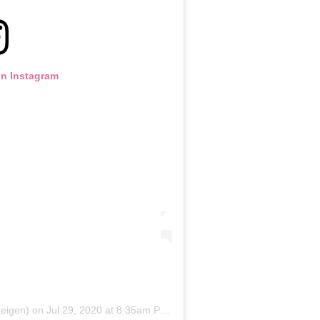
on Instagram
teigen)
on
Jul 29, 2020 at 8:35am PDT