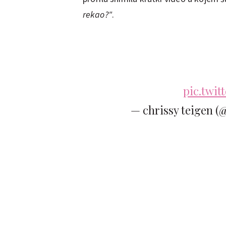
rekao?"
.
pic.twi
— chrissy teigen (