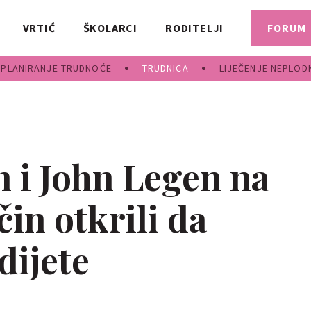
VRTIĆ
ŠKOLARCI
RODITELJI
FORUM
PLANIRANJE TRUDNOĆE
TRUDNICA
LIJEČENJE NEPLOD
n i John Legen na
in otkrili da
dijete