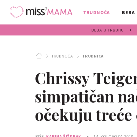
TRUDNOĆA
BEBA
BEBA U TRBUHU
TRUDNOĆA
TRUDNICA
Chrissy Teige
simpatičan nač
očekuju treće 
PIŠE
KARINA ŠIŽDRAK
14. KOLOVOZA 2020.