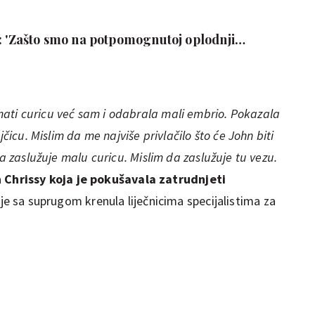
a: 'Zašto smo na potpomognutoj oplodnji
a?'
ati curicu već sam i odabrala mali embrio. Pokazala
jčicu. Mislim da me najviše privlačilo što će John biti
da zaslužuje malu curicu. Mislim da zaslužuje tu vezu.
a
Chrissy koja je pokušavala zatrudnjeti
 nije sa suprugom krenula liječnicima specijalistima za