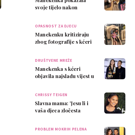
Manekenka pokazala
svoje tijelo nakon
poroda i objavila ime
bebe
OPASNOST ZA DJECU
Manekenku kritiziraju
zbog fotografije s kćeri
na toboganu
DRUŠTVENE MREŽE
Manekenka s kćeri
objavila najslađu vijest u
novom videu
CHRISSY TEIGEN
Slavna mama: 'Jesu li i
vaša djeca zločesta
prema vama?'
PROBLEM MOKRIH PELENA