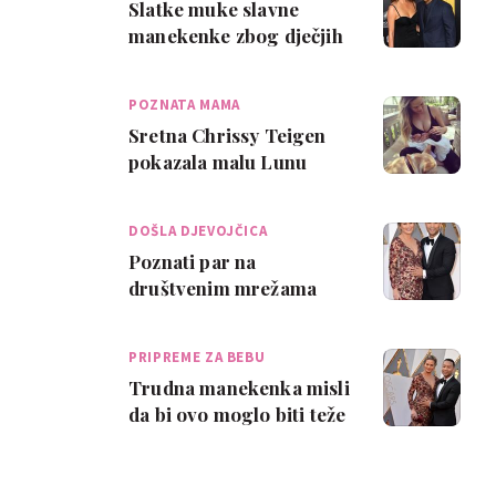
Slatke muke slavne
manekenke zbog dječjih
pelena
POZNATA MAMA
Sretna Chrissy Teigen
pokazala malu Lunu
DOŠLA DJEVOJČICA
Poznati par na
društvenim mrežama
objavio da su postali
roditelji
PRIPREME ZA BEBU
Trudna manekenka misli
da bi ovo moglo biti teže
od poroda!