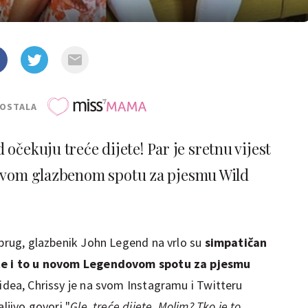
POSTALA
očekuju treće dijete! Par je sretnu vijest
novom glazbenom spotu za pjesmu Wild
uprug, glazbenik John Legend na vrlo su
simpatičan
jete i to u novom Legendovom spotu za pjesmu
idea, Chrissy je na svom Instagramu i Twitteru
aljivo govori "
Gle, treće dijete. Molim? Tko je to