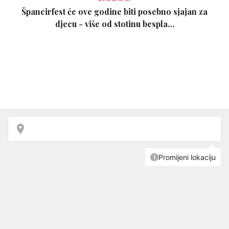
Špancirfest će ove godine biti posebno sjajan za
djecu - više od stotinu bespla…