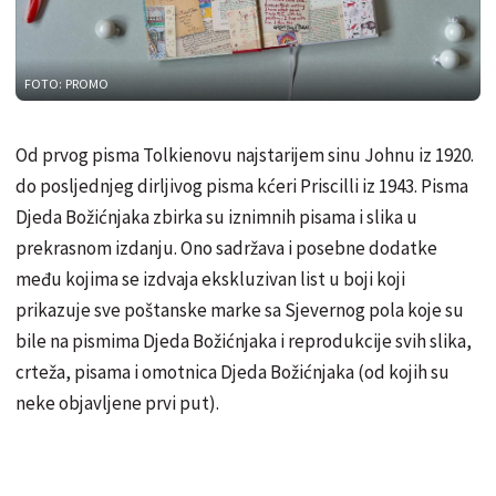
FOTO: PROMO
Od prvog pisma Tolkienovu najstarijem sinu Johnu iz 1920.
do posljednjeg dirljivog pisma kćeri Priscilli iz 1943. Pisma
Djeda Božićnjaka zbirka su iznimnih pisama i slika u
prekrasnom izdanju. Ono sadržava i posebne dodatke
među kojima se izdvaja ekskluzivan list u boji koji
prikazuje sve poštanske marke sa Sjevernog pola koje su
bile na pismima Djeda Božićnjaka i reprodukcije svih slika,
crteža, pisama i omotnica Djeda Božićnjaka (od kojih su
neke objavljene prvi put).