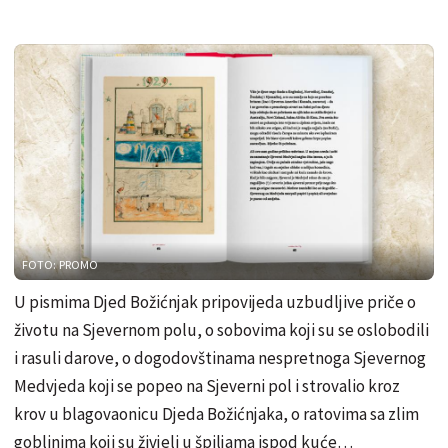
FOTO: PROMO
U pismima Djed Božićnjak pripovijeda uzbudljive priče o
životu na Sjevernom polu, o sobovima koji su se oslobodili
i rasuli darove, o dogodovštinama nespretnoga Sjevernog
Medvjeda koji se popeo na Sjeverni pol i strovalio kroz
krov u blagovaonicu Djeda Božićnjaka, o ratovima sa zlim
goblinima koji su živjeli u špiljama ispod kuće…