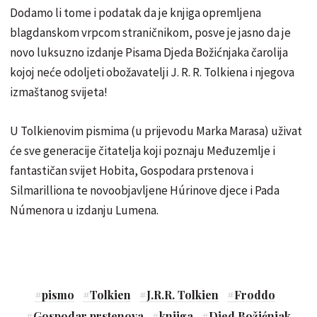
Dodamo li tome i podatak da je knjiga opremljena
blagdanskom vrpcom straničnikom, posve je jasno da je
novo luksuzno izdanje Pisama Djeda Božićnjaka čarolija
kojoj neće odoljeti obožavatelji J. R. R. Tolkiena i njegova
izmaštanog svijeta!
U Tolkienovim pismima (u prijevodu Marka Marasa) uživat
će sve generacije čitatelja koji poznaju Međuzemlje i
fantastičan svijet Hobita, Gospodara prstenova i
Silmarilliona te novoobjavljene Húrinove djece i Pada
Númenora u izdanju Lumena.
#
pismo
#
Tolkien
#
J.R.R. Tolkien
#
Froddo
#
Gospodar prstenova
#
knjiga
#
Djed Božićnjak