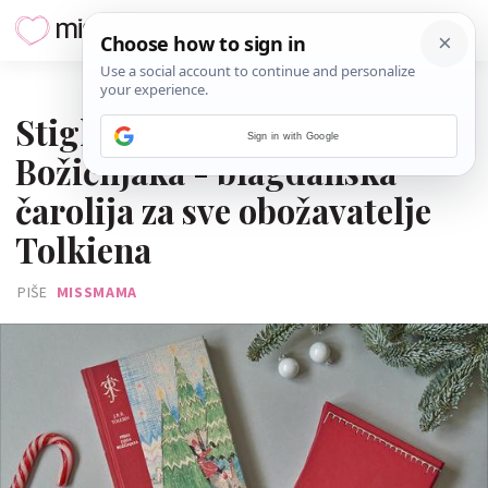
20. PROSINCA 2023.
Stigla su Pisma Djeda
Sign in with Google
Božićnjaka - blagdanska
čarolija za sve obožavatelje
Tolkiena
PIŠE
MISSMAMA