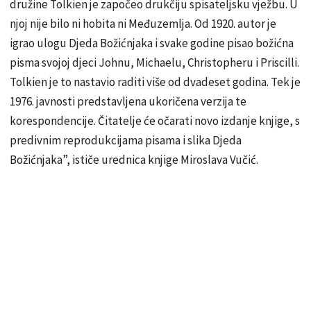
družine Tolkien je započeo drukčiju spisateljsku vježbu. U
njoj nije bilo ni hobita ni Međuzemlja. Od 1920. autor je
igrao ulogu Djeda Božićnjaka i svake godine pisao božićna
pisma svojoj djeci Johnu, Michaelu, Christopheru i Priscilli.
Tolkien je to nastavio raditi više od dvadeset godina. Tek je
1976. javnosti predstavljena ukoričena verzija te
korespondencije. Čitatelje će očarati novo izdanje knjige, s
predivnim reprodukcijama pisama i slika Djeda
Božićnjaka”, ističe urednica knjige Miroslava Vučić.