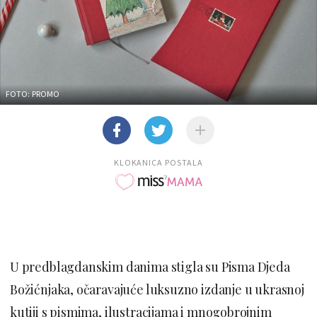
FOTO: PROMO
KLOKANICA POSTALA
U predblagdanskim danima stigla su Pisma Djeda
Božićnjaka, očaravajuće luksuzno izdanje u ukrasnoj
kutiji s pismima, ilustracijama i mnogobrojnim