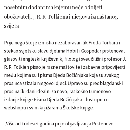
posebnim dodatcima kojemu neće odoljeti
obožavatelji J. R. R. Tolkiena i njegova izmaštanog
svijeta
Prije nego što je izmislio nezaboravan lik Froda Torbara i
stekao svjetsku slavu djelima Hobit i Gospodar prstenova,
glasoviti engleski književnik, filolog i sveučilišni profesor J.
R. R. Tolkien pisao je razne maštovite i zabavne pripovijesti
među kojima su i pisma Djeda Božićnjaka koja su svakog
prosinca stizala njegovoj djeci. Upravo su predblagdanski
prosinački dani idealni za novo, raskošno Lumenovo
izdanje knjige Pisma Djeda Božićnjaka, dostupno u
webshopu i svim knjižarama Školske knjige.
„Više od trideset godina prije objavljivanja Prstenove