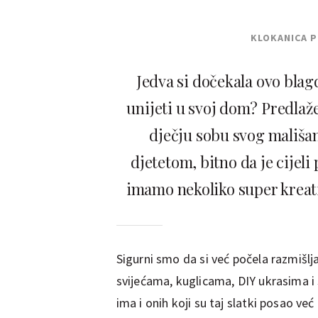
KLOKANICA 
Jedva si dočekala ovo blag
unijeti u svoj dom? Predlaž
dječju sobu svog mališan
djetetom, bitno da je cijeli
imamo nekoliko super kreati
Sigurni smo da si već počela razmišl
svijećama, kuglicama, DIY ukrasima i
ima i onih koji su taj slatki posao ve