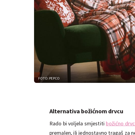
FOTO: PEPCO
Alternativa božićnom drvcu
Rado bi voljela smjestiti
božićno drv
premalen, ili jednostavno tragaš za 