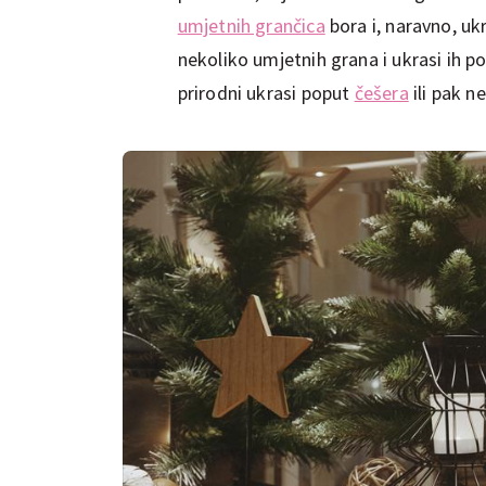
umjetnih grančica
bora i, naravno, ukr
nekoliko umjetnih grana i ukrasi ih po
prirodni ukrasi poput
češera
ili pak n