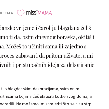
POSTALA
dansko vrijeme i čaroliju blagdana želiš
emo ti da, osim dnevnog boravka, okitiš i
a. Možeš to učiniti sama ili zajedno s
 proces zabavan i da pritom uživate, a mi
vnih i pristupačnih ideja za dekoriranje
jati o blagdanskim dekoracijama, svim onim
 sitnicama kojima ćeš ukrasiti kutke svog doma, a
ć odradili. Ne možemo im zamjeriti što se nisu strpili