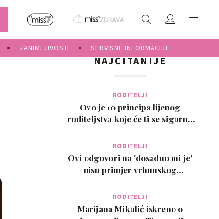
ZANIMLJIVOSTI
SERVISNE INFORMACIJE
NAJČITANIJE
RODITELJI
Ovo je 10 principa lijenog
roditeljstva koje će ti se sigurno
svidjeti
RODITELJI
Ovi odgovori na 'dosadno mi je'
nisu primjer vrhunskog
roditeljstva, ali su zab…
RODITELJI
Marijana Mikulić iskreno o