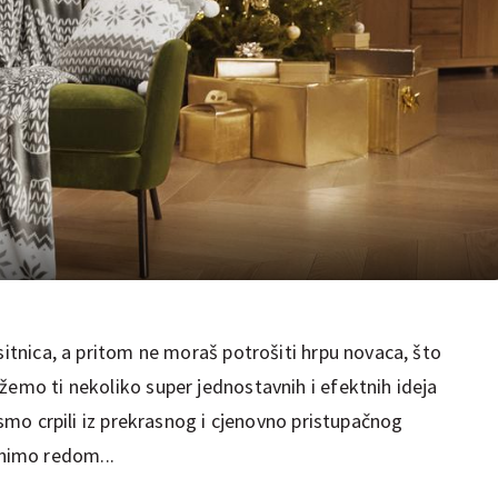
 sitnica, a pritom ne moraš potrošiti hrpu novaca, što
žemo ti nekoliko super jednostavnih i efektnih ideja
u smo crpili iz prekrasnog i cjenovno pristupačnog
enimo redom...