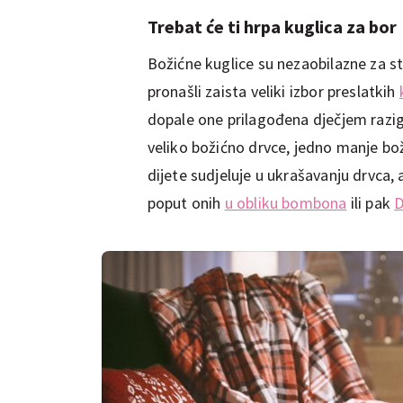
Trebat će ti hrpa kuglica za bor
Božićne kuglice su nezaobilazne za s
pronašli zaista veliki izbor preslatkih
dopale one prilagođena dječjem razi
veliko božićno drvce, jedno manje bož
dijete sudjeluje u ukrašavanju drvca,
poput onih
u obliku bombona
ili pak
D