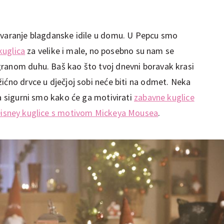
tvaranje blagdanske idile u domu. U Pepcu smo
kuglica
za velike i male, no posebno su nam se
granom duhu. Baš kao što tvoj dnevni boravak krasi
ićno drvce u dječjoj sobi neće biti na odmet. Neka
 a sigurni smo kako će ga motivirati
zabavne kuglice
isney kuglice s motivom Mickeya Mousea
.