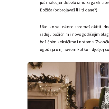
još malo, jer debelo smo zagazili u pr
Božića (odbrojavaš li i ti dane?).
Ukoliko se uskoro spremaš okititi dnev
raduju božićnim i novogodišnjim blag
božićnim keksićima i notama 'Zvončić
ugođaja u njihovom kutku - dječjoj so