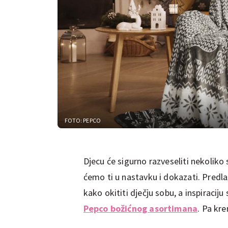
FOTO: PEPCO
Djecu će sigurno razveseliti nekoliko
ćemo ti u nastavku i dokazati. Predla
kako okititi dječju sobu, a inspiracij
Pepco božićnog asortimana
. Pa kr