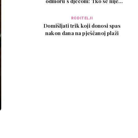
odmoru s djecom: Tko se nije
poželio razvesti, pobje…
RODITELJI
Domišljati trik koji donosi spas
nakon dana na pješčanoj plaži