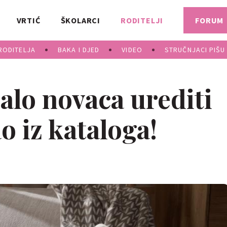
VRTIĆ
ŠKOLARCI
RODITELJI
FORUM
RODITELJA
BAKA I DJED
VIDEO
STRUČNJACI PIŠU
alo novaca urediti
o iz kataloga!