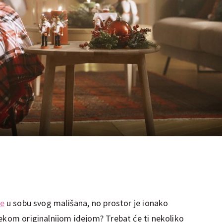
ce
u sobu svog mališana, no prostor je ionako
nekom originalnijom idejom? Trebat će ti nekoliko