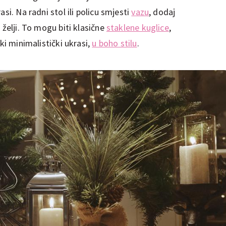
asi. Na radni stol ili policu smjesti
vazu
, dodaj
 želji. To mogu biti klasične
staklene kuglice
,
eki minimalistički ukrasi,
u boho stilu
.