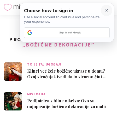
Sign in with Google
PRONAĐENO
3
REZULTATA ZA TAG
„BOŽIĆNE DEKORACIJE”
TO JE TAJ UGOĐAJ!
Klinci već žele božićne ukrase u domu?
Ovaj stručnjak tvrdi da to stvarno čini …
MISSMAMA
Pedijatrica s hitne otkriva: Ovo su
najopasnije božićne dekoracije za malu
djecu