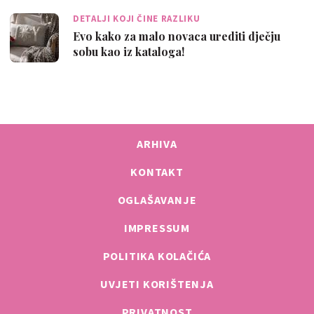
DETALJI KOJI ČINE RAZLIKU
Evo kako za malo novaca urediti dječju
sobu kao iz kataloga!
ARHIVA
KONTAKT
OGLAŠAVANJE
IMPRESSUM
POLITIKA KOLAČIĆA
UVJETI KORIŠTENJA
PRIVATNOST