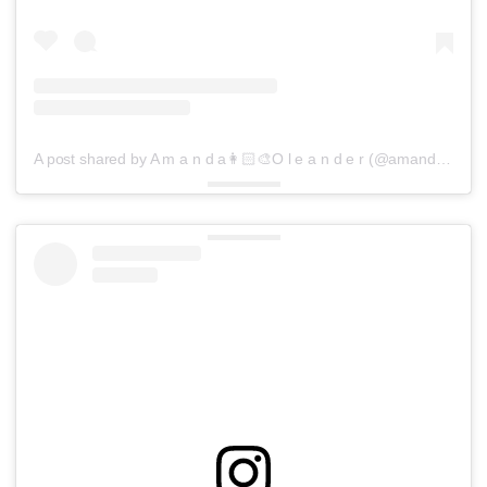
A post shared by A m a n d a👩🏻‍🎨O l e a n d e r (@amandaoleander)