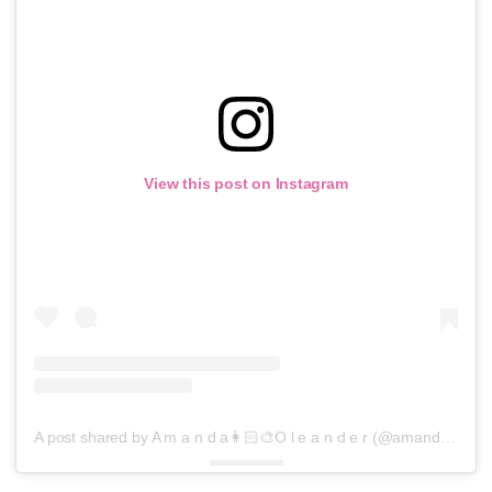
View this post on Instagram
A post shared by A m a n d a👩🏻‍🎨O l e a n d e r (@amandaoleander)