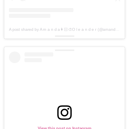
A post shared by A m a n d a👩🏻‍🎨O l e a n d e r (@amandaoleander)
View this post on Instagram