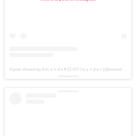
A post shared by A m a n d a👩🏻‍🎨O l e a n d e r (@amandaoleander)