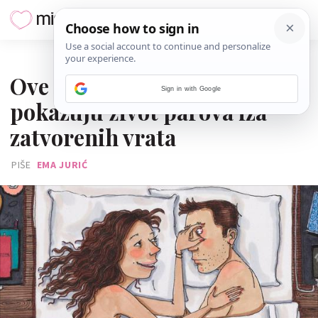
08. VELJAČE 2026.
Ove ilustracije savršeno
Sign in with Google
pokazuju život parova iza
zatvorenih vrata
PIŠE
EMA JURIĆ