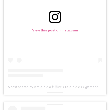
View this post on Instagram
A post shared by A m a n d a👩🏻‍🎨O l e a n d e r (@amandaoleander)