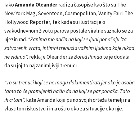
Iako
Amanda Oleander
radi za časopise kao što su The
New York Mag, Seventeen, Cosmopolitan, Vanity Fair i The
Hollywood Reporter, tek kada su ilustracije o
svakodnevnom životu parova postale viralne saznalo se za
njezin rad.
"Zanima me način na koji se ljudi ponašaju iza
zatvorenih vrata, intimni trenuci s važnim ljudima koje nikad
ne vidimo",
rekla je Oleander za
Bored Panda
te je dodala
da su joj to najzanimljiviji trenuci.
"To su trenuci koji se ne mogu dokumentirati jer ako je osoba
tamo to će promijeniti način da na koji se par ponaša. Zato
ih crtam",
kaže Amanda koja puno svojih crteža temelji na
vlastitom iskustvu i ima oštro oko za situacije oko nje.