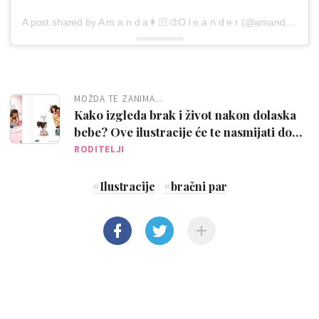
A post shared by A m a n d a👩🏻‍🎨O l e a n d e r (@amandaoleander)
MOŽDA TE ZANIMA...
Kako izgleda brak i život nakon dolaska
bebe? Ove ilustracije će te nasmijati do
suza!
RODITELJI
#
Ilustracije
#
bračni par