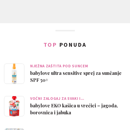
TOP
PONUDA
NJEŽNA ZAŠTITA POD SUNCEM
babylove ultra sensitive sprej za sunčanje
SPF 50+
VOĆNI ZALOGAJ ZA SVAKI I…
babylove EKO kašica u vrećici – jagoda,
borovnica i jabuka