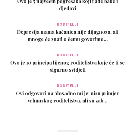
Ovo je 5 najvećih pogrešaka koji rade bake i
djedovi
RODITELJI
Depresija mama kućanica nije dijagnoza, ali
mnoge će znati o čemu govorimo…
RODITELJI
Ovo je 10 principa lijenog roditeljstva koje će ti se
sigurno svidjeti
RODITELJI
Ovi odgovori na 'dosadno mi je' nisu primjer
vrhunskog roditeljstva, ali su zab…