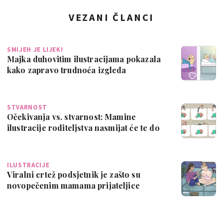
VEZANI ČLANCI
SMIJEH JE LIJEK!
Majka duhovitim ilustracijama pokazala
kako zapravo trudnoća izgleda
STVARNOST
Očekivanja vs. stvarnost: Mamine
ilustracije roditeljstva nasmijat će te do
suza
ILUSTRACIJE
Viralni crtež podsjetnik je zašto su
novopečenim mamama prijateljice
potrebnije…