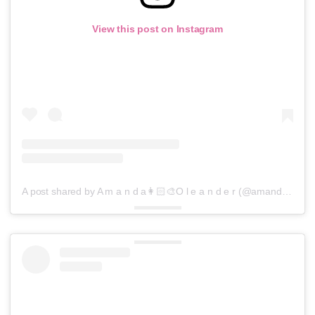
View this post on Instagram
A post shared by A m a n d a👩🏻‍🎨O l e a n d e r (@amandaoleander)