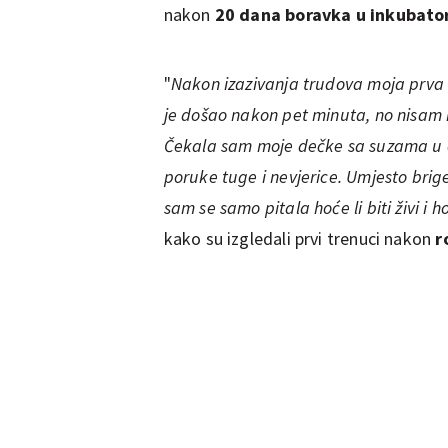
nakon
20 dana boravka u inkubato
"
Nakon izazivanja trudova moja prva 
je došao nakon pet minuta, no nisam ih 
Čekala sam moje dečke sa suzama u o
poruke tuge i nevjerice. Umjesto brig
sam se samo pitala hoće li biti živi i ho
kako su izgledali prvi trenuci nakon
r