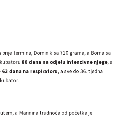
a prije termina, Dominik sa 710 grama, a Borna sa
inkubatoru
80 dana na odjelu intenzivne njege
, a
e
63 dana na respiratoru
, a sve do 36. tjedna
nkubator.
putem, a Marinina trudnoća od početka je