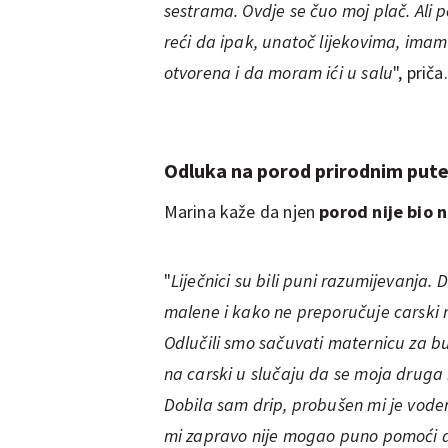
sestrama. Ovdje se čuo moj plač. Ali po
reći da ipak, unatoč lijekovima, ima
otvorena i da moram ići u salu
", priča.
Odluka na porod prirodnim put
Marina kaže da njen
porod nije bio 
"
Liječnici su bili puni razumijevanja.
malene i kako ne preporučuje carski re
Odlučili smo sačuvati maternicu za 
na carski u slučaju da se moja druga 
Dobila sam drip, probušen mi je voden
mi zapravo nije mogao puno pomoći da