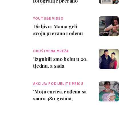
fotografije prerano
rođene djece
YOUTUBE VIDEO
Dirljivo: Mama grli
svoju prerano rođenu
bebu
DRUŠTVENA MREŽA
'Izgubili smo bebu u 20.
tjednu, a sada
očekujemo blizance'
AKCIJA: PODIJELITE PRIČU
'Moja curica, rođena sa
samo 480 grama,
izborila se za život'