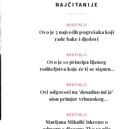
NAJČITANIJE
RODITELJI
Ovo je 5 najvećih pogrešaka koji
rade bake i djedovi
RODITELJI
Ovo je 10 principa lijenog
roditeljstva koje će ti se sigurno
svidjeti
RODITELJI
Ovi odgovori na 'dosadno mi je'
nisu primjer vrhunskog
roditeljstva, ali su zab…
RODITELJI
Marijana Mikulić iskreno o
odmoru s djecom: Tko se nije