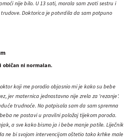
moći nije bilo. U 13 sati, morala sam zvati sestru i
m trudove. Doktorica je potvrdila da sam potpuno
em
ni običan ni normalan.
 Doktor koji me porodio objasnio mi je kako su bebe
z, jer maternica jednostavno nije zrela za 'rezanje'.
buduće trudnoće. No potpisala sam da sam spremna
beba ne postavi u pravilni položaj tijekom poroda.
jak, a sve kako bismo ja i bebe manje patile. Liječnik
 ne bi svojom intervencijom oštetio tako krhke male