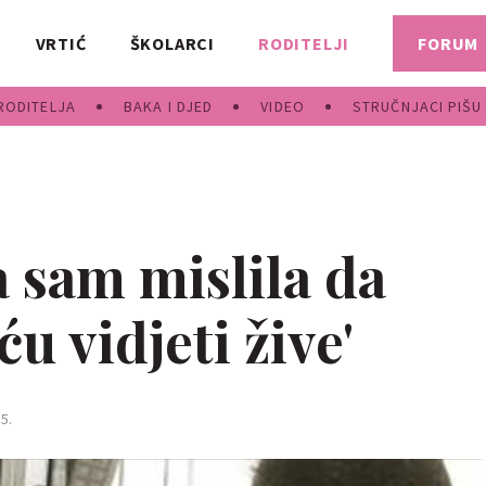
VRTIĆ
ŠKOLARCI
RODITELJI
FORUM
RODITELJA
BAKA I DJED
VIDEO
STRUČNJACI PIŠU
 sam mislila da
u vidjeti žive'
5.