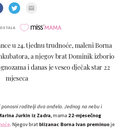
POSTALA
zance u 24. tjednu trudnoće, maleni Borna
nkubatora, a njegov brat Dominik izborio
ognozama i danas je veseo dječak star 22
mjeseca
mi ponosni roditelji dva anđela. Jednog na nebu i
Marina Jurkin iz Zadra
, mama
22-mjesečnog
dnoće
. Njegov brat
blizanac Borna
Ivan preminuo
je