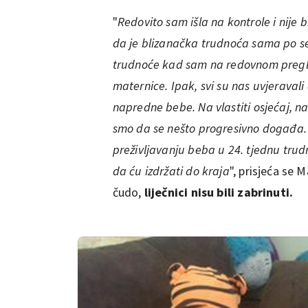
"
Redovito sam išla na kontrole i nije 
da je blizanačka trudnoća sama po se
trudnoće kad sam na redovnom pregl
maternice. Ipak, svi su nas uvjeravali
napredne bebe. Na vlastiti osjećaj, nak
smo da se nešto progresivno događa. 
preživljavanju beba u 24. tjednu trudn
da ću izdržati do kraja
", prisjeća se 
čudo,
liječnici nisu bili zabrinuti.