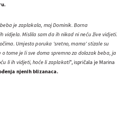
ru.
beba je zaplakala, moj Dominik. Borna
vidjela. Mislila sam da ih nikad ni neću žive vidjeti.
čima. Umjesto poruka 'sretno, mama' stizale su
e o tome je li sve doma spremno za dolazak beba, ja
ću li ih vidjeti, hoće li zaplakati
", ispričala je Marina
ođenja njenih blizanaca.