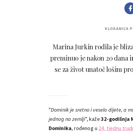
KLOKANICA 
Marina Jurkin rodila je bli
preminuo je nakon 20 dana i
se za život unatoč lošim pr
"
Dominik je sretno i veselo dijete, a 
jednog na zemlji
", kaže
32-godišnja 
Dominika
, rođenog u
24. tjednu tru