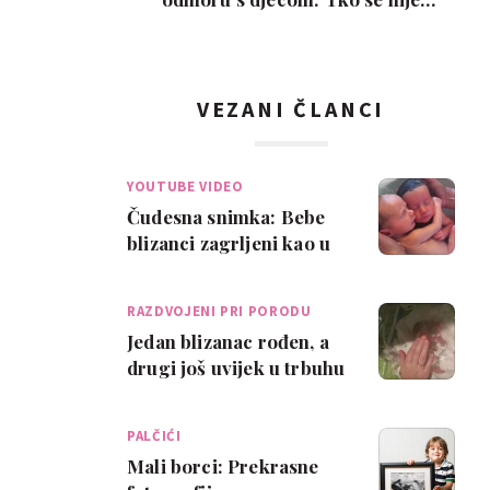
poželio razvesti, pobje…
VEZANI ČLANCI
YOUTUBE VIDEO
Čudesna snimka: Bebe
blizanci zagrljeni kao u
maternici!
RAZDVOJENI PRI PORODU
Jedan blizanac rođen, a
drugi još uvijek u trbuhu
PALČIĆI
Mali borci: Prekrasne