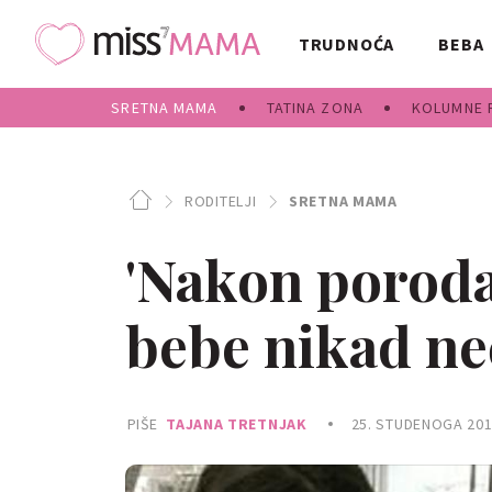
TRUDNOĆA
BEBA
SRETNA MAMA
TATINA ZONA
KOLUMNE 
RODITELJI
SRETNA MAMA
'Nakon poroda
bebe nikad neć
PIŠE
TAJANA TRETNJAK
25. STUDENOGA 201