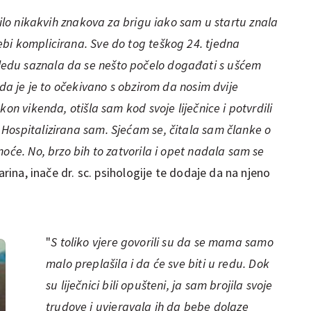
bilo nikakvih znakova za brigu iako sam u startu znala
bi komplicirana. Sve do tog teškog 24. tjedna
edu saznala da se nešto počelo događati s ušćem
 da je je to očekivano s obzirom da nosim dvije
on vikenda, otišla sam kod svoje liječnice i potvrdili
Hospitalizirana sam. Sjećam se, čitala sam članke o
oće. No, brzo bih to zatvorila i opet nadala sam se
Marina, inače dr. sc. psihologije te dodaje da na njeno
"
S toliko vjere govorili su da se mama samo
malo preplašila i da će sve biti u redu. Dok
su liječnici bili opušteni, ja sam brojila svoje
trudove i uvjeravala ih da bebe dolaze