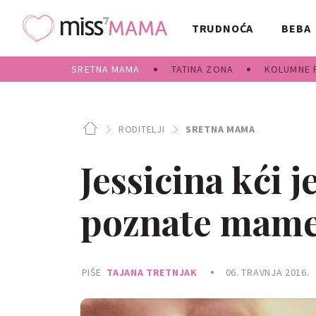
TRUDNOĆA
BEBA
SRETNA MAMA
TATINA ZONA
KOLUMNE 
RODITELJI
SRETNA MAMA
Jessicina kći j
poznate mam
PIŠE
TAJANA TRETNJAK
06. TRAVNJA 2016.