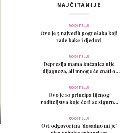
NAJČITANIJE
RODITELJI
Ovo je 5 najvećih pogrešaka koji
rade bake i djedovi
RODITELJI
Depresija mama kućanica nije
dijagnoza, ali mnoge će znati o
čemu govorimo…
RODITELJI
Ovo je 10 principa lijenog
roditeljstva koje će ti se sigurno
svidjeti
RODITELJI
Ovi odgovori na 'dosadno mi je'
nisu primjer vrhunskog