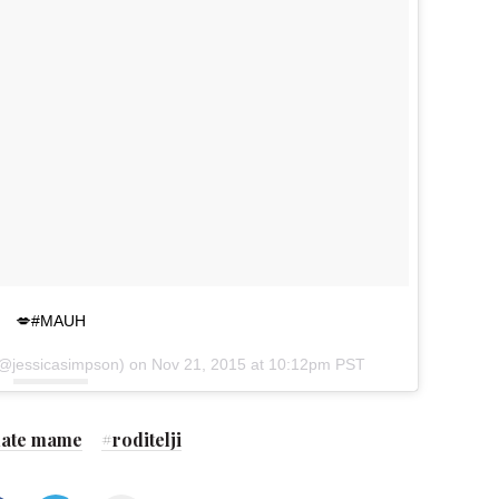
💋#MAUH
(@jessicasimpson) on
Nov 21, 2015 at 10:12pm PST
nate mame
#
roditelji