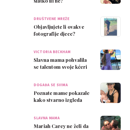
slatko ili ne?
DRUŠTVENE MREŽE
Objavljujete li ovakve
fotografije djece?
VICTORIA BECKHAM
Slavna mama pohvalila
se talentom svoje kćeri
DOGAĐA SE SVIMA
Poznate mame pokazale
kako stvarno izgleda
život s bebom
SLAVNA MAMA
Mariah Carey ne želi da