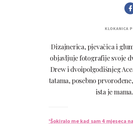
KLOKANICA 
Dizajnerica, pjevačica i glu
objavljuje fotografije svoje 
Drew i dvoipolgodišnjeg Acea
tatama, posebno prvorođene, 
ista je mama.
'Šokiralo me kad sam 4 mjeseca n