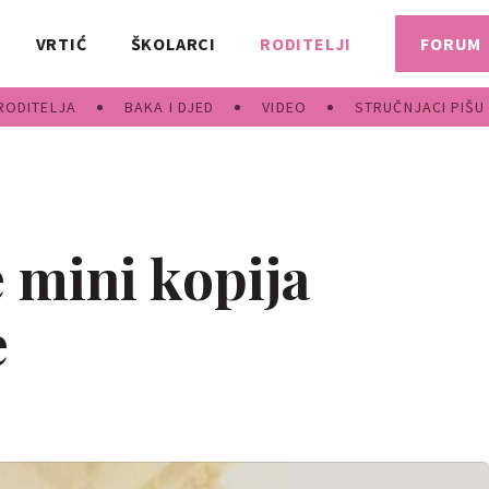
VRTIĆ
ŠKOLARCI
RODITELJI
FORUM
RODITELJA
BAKA I DJED
VIDEO
STRUČNJACI PIŠU
e mini kopija
e