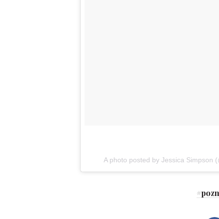
A photo posted by Jessica Simpson 
#
poz