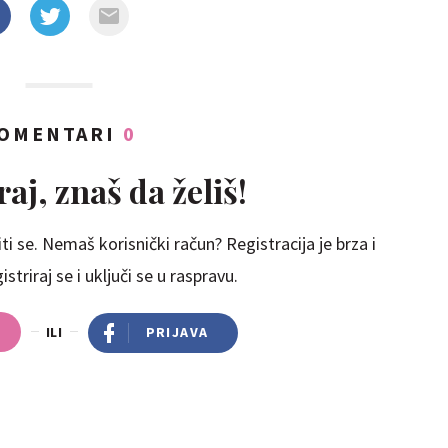
OMENTARI
0
aj, znaš da želiš!
ti se. Nemaš korisnički račun? Registracija je brza i
striraj se i uključi se u raspravu.
ILI
PRIJAVA