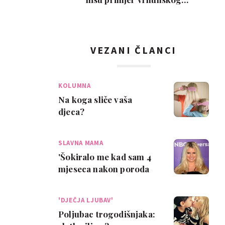
roditeljstva, ali su zab…
VEZANI ČLANCI
KOLUMNA
Na koga sliče vaša
djeca?
SLAVNA MAMA
'Šokiralo me kad sam 4
mjeseca nakon poroda
saznala da sam trudna'
'DJEČJA LJUBAV'
Poljubac trogodišnjaka: