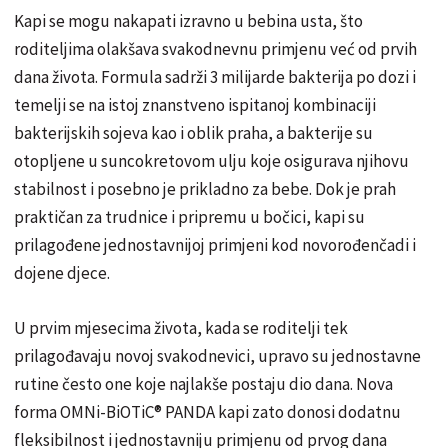
Kapi se mogu nakapati izravno u bebina usta, što
roditeljima olakšava svakodnevnu primjenu već od prvih
dana života. Formula sadrži 3 milijarde bakterija po dozi i
temelji se na istoj znanstveno ispitanoj kombinaciji
bakterijskih sojeva kao i oblik praha, a bakterije su
otopljene u suncokretovom ulju koje osigurava njihovu
stabilnost i posebno je prikladno za bebe. Dok je prah
praktičan za trudnice i pripremu u bočici, kapi su
prilagođene jednostavnijoj primjeni kod novorođenčadi i
dojene djece.
U prvim mjesecima života, kada se roditelji tek
prilagođavaju novoj svakodnevici, upravo su jednostavne
rutine često one koje najlakše postaju dio dana. Nova
forma OMNi-BiOTiC® PANDA kapi zato donosi dodatnu
fleksibilnost i jednostavniju primjenu od prvog dana