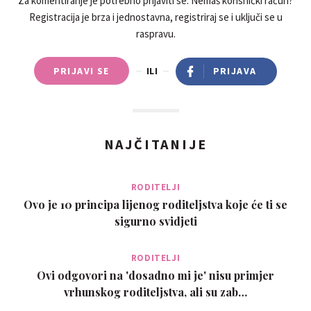
Za komentiranje je potrebno prijaviti se. Nemaš korisnički račun?
Registracija je brza i jednostavna, registriraj se i uključi se u
raspravu.
PRIJAVI SE
ILI
PRIJAVA
NAJČITANIJE
RODITELJI
Ovo je 10 principa lijenog roditeljstva koje će ti se
sigurno svidjeti
RODITELJI
Ovi odgovori na 'dosadno mi je' nisu primjer
vrhunskog roditeljstva, ali su zab…