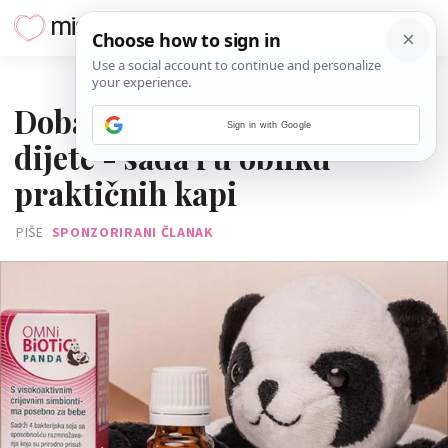
08. LIPNJA 2026.
Dobar početak za mamu i
Sign in with Google
dijete - sada i u obliku
praktičnih kapi
PIŠE
SPONZORIRANI ČLANAK