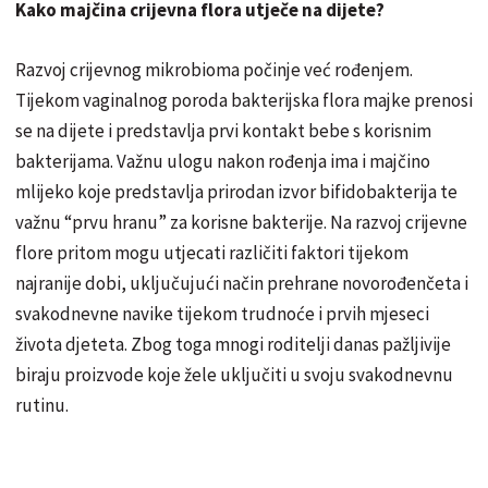
Kako majčina crijevna flora utječe na dijete?
Razvoj crijevnog mikrobioma počinje već rođenjem.
Tijekom vaginalnog poroda bakterijska flora majke prenosi
se na dijete i predstavlja prvi kontakt bebe s korisnim
bakterijama. Važnu ulogu nakon rođenja ima i majčino
mlijeko koje predstavlja prirodan izvor bifidobakterija te
važnu “prvu hranu” za korisne bakterije. Na razvoj crijevne
flore pritom mogu utjecati različiti faktori tijekom
najranije dobi, uključujući način prehrane novorođenčeta i
svakodnevne navike tijekom trudnoće i prvih mjeseci
života djeteta. Zbog toga mnogi roditelji danas pažljivije
biraju proizvode koje žele uključiti u svoju svakodnevnu
rutinu.