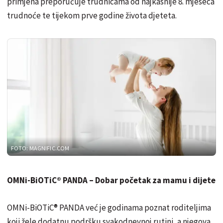
primjena preporučuje trudnicama od najkasnije 8. mjeseca
trudnoće te tijekom prve godine života djeteta.
FOTO: MAGNIFIC.COM
OMNi-BiOTiC® PANDA – Dobar početak za mamu i dijete
OMNi-BiOTiC® PANDA već je godinama poznat roditeljima
koji žele dodatnu podršku svakodnevnoj rutini, a njegova