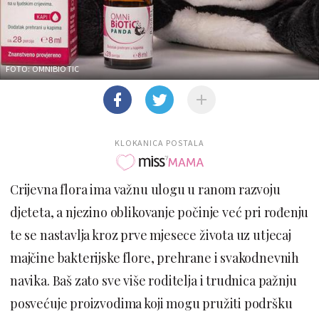
FOTO: OMNIBIOTIC
KLOKANICA POSTALA
Crijevna flora ima važnu ulogu u ranom razvoju
djeteta, a njezino oblikovanje počinje već pri rođenju
te se nastavlja kroz prve mjesece života uz utjecaj
majčine bakterijske flore, prehrane i svakodnevnih
navika. Baš zato sve više roditelja i trudnica pažnju
posvećuje proizvodima koji mogu pružiti podršku