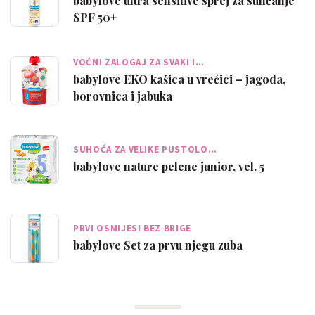
babylove ultra sensitive sprej za sunčanje
SPF 50+
VOĆNI ZALOGAJ ZA SVAKI I…
babylove EKO kašica u vrećici – jagoda,
borovnica i jabuka
SUHOĆA ZA VELIKE PUSTOLO…
babylove nature pelene junior, vel. 5
PRVI OSMIJESI BEZ BRIGE
babylove Set za prvu njegu zuba