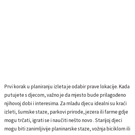
Prvi korak u planiranju izleta je odabir prave lokacije. Kada
putujete s djecom, važno je da mjesto bude prilagođeno
njihovoj dobi i interesima. Za mlađu djecu idealni su kraći
izleti, šumske staze, parkovi prirode, jezera ili farme gdje
mogu trčati, igrati se i naučiti nešto novo . Starijoj djeci
mogu biti zanimljivije planinarske staze, vožnja biciklom ili