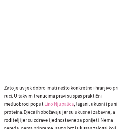
Zato je uvijek dobro imati nešto konkretno i hranjivo pri
ruci. U takvim trenucima pravi su spas praktični
međuobroci poput
Lino Njupalica
, lagani, ukusni i puni
proteina. Djeca ih obožavaju jer su ukusne i zabavne, a
roditelji jer su zdrave i jednostavne za ponijeti. Nema
nereda, nema pripreme, samo brz i ukusan zalogaj koji