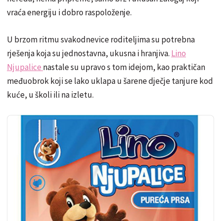
vraća energiju i dobro raspoloženje.
U brzom ritmu svakodnevice roditeljima su potrebna
rješenja koja su jednostavna, ukusna i hranjiva.
Lino
Njupalice
nastale su upravo s tom idejom, kao praktičan
međuobrok koji se lako uklapa u šarene dječje tanjure kod
kuće, u školi ili na izletu.