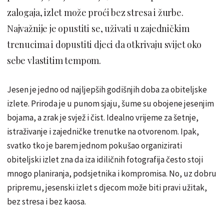
zalogaja, izlet može proći bez stresa i žurbe.
Najvažnije je opustiti se, uživati u zajedničkim
trenucima i dopustiti djeci da otkrivaju svijet oko
sebe vlastitim tempom.
Jesen je jedno od najljepših godišnjih doba za obiteljske
izlete. Priroda je u punom sjaju, šume su obojene jesenjim
bojama, a zrak je svjež i čist. Idealno vrijeme za šetnje,
istraživanje i zajedničke trenutke na otvorenom. Ipak,
svatko tko je barem jednom pokušao organizirati
obiteljski izlet zna da iza idiličnih fotografija često stoji
mnogo planiranja, podsjetnika i kompromisa. No, uz dobru
pripremu, jesenski izlet s djecom može biti pravi užitak,
bez stresa i bez kaosa.