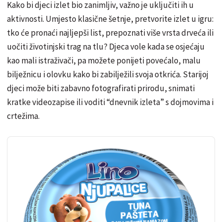
Kako bi djeci izlet bio zanimljiv, važno je uključiti ih u
aktivnosti. Umjesto klasične šetnje, pretvorite izlet u igru:
tko će pronaći najljepši list, prepoznati više vrsta drveća ili
uočiti životinjski trag na tlu? Djeca vole kada se osjećaju
kao mali istraživači, pa možete ponijeti povećalo, malu
bilježnicu i olovku kako bi zabilježili svoja otkrića. Starijoj
djeci može biti zabavno fotografirati prirodu, snimati
kratke videozapise ili voditi “dnevnik izleta” s dojmovima i
crtežima.