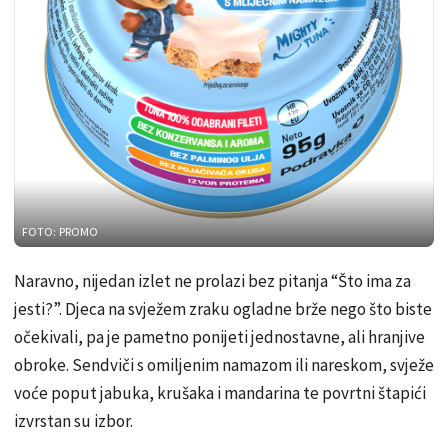
FOTO: PROMO
Naravno, nijedan izlet ne prolazi bez pitanja “Što ima za
jesti?”. Djeca na svježem zraku ogladne brže nego što biste
očekivali, pa je pametno ponijeti jednostavne, ali hranjive
obroke. Sendviči s omiljenim namazom ili nareskom, svježe
voće poput jabuka, krušaka i mandarina te povrtni štapići
izvrstan su izbor.