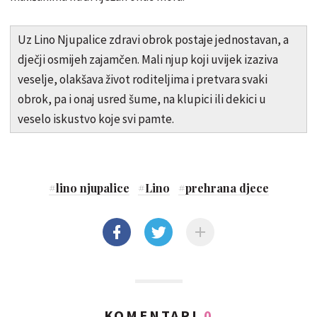
Uz Lino Njupalice zdravi obrok postaje jednostavan, a
dječji osmijeh zajamčen. Mali njup koji uvijek izaziva
veselje, olakšava život roditeljima i pretvara svaki
obrok, pa i onaj usred šume, na klupici ili dekici u
veselo iskustvo koje svi pamte.
#
lino njupalice
#
Lino
#
prehrana djece
KOMENTARI
0