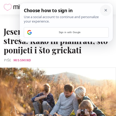
04. STUDENOGA 2025.
Jesenski izleti s djecom bez
Sign in with Google
stresa: Kako ih planirati, što
ponijeti i što grickati
PIŠE
MISSMIND