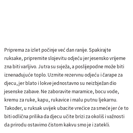
Priprema za izlet počinje već dan ranije. Spakirajte
ruksake, pripremite slojevitu odjeću jer jesensko vrijeme
zna biti varljivo. Jutra su svježa, a poslijepodne može biti
iznenađujuće toplo. Uzmite rezervnu odjeću i čarape za
djecu, jer blato i lokve jednostavno su neizbježan dio
jesenske zabave. Ne zaboravite maramice, bocu vode,
kremu za ruke, kapu, rukavice i malu putnu ljekarnu.
Također, u ruksak uvijek ubacite vrećice za smeće jer će to
biti odlična prilika da djecu učite brizi za okoliš i važnosti
da prirodu ostavimo čistom kakvu smo je i zatekli.