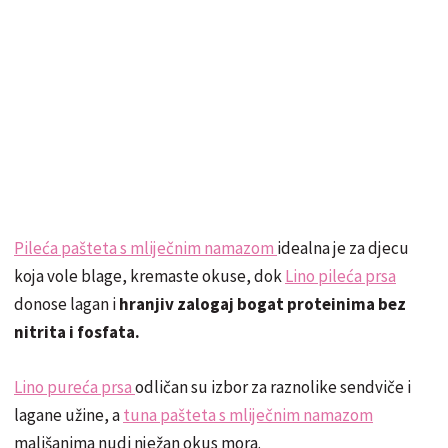
Pileća pašteta s mliječnim namazom
idealna je za djecu
koja vole blage, kremaste okuse, dok
Lino pileća prsa
donose lagan i
hranjiv zalogaj bogat proteinima bez
nitrita i fosfata.
Lino pureća prsa
odličan su izbor za raznolike sendviče i
lagane užine, a
tuna pašteta s mliječnim namazom
mališanima nudi nježan okus mora.