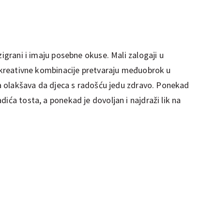
zigrani i imaju posebne okuse. Mali zalogaji u
i kreativne kombinacije pretvaraju međuobrok u
ima olakšava da djeca s radošću jedu zdravo. Ponekad
ića tosta, a ponekad je dovoljan i najdraži lik na