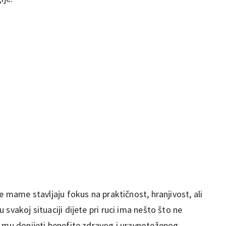
e mame stavljaju fokus na praktičnost, hranjivost, ali
svakoj situaciji dijete pri ruci ima nešto što ne
e mu donijeti benefite zdravog i uravnoteženog