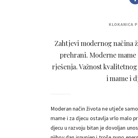
KLOKANICA 
Zahtjevi modernog načina ži
prehrani. Moderne mame tr
rješenja. Važnost kvalitetno
i mame i dj
Moderan način života ne utječe samo n
mame i za djecu ostavlja vrlo malo pr
djecu u razvoju bitan je dovoljan uno
njihov dan ispunjen i troše puno energ