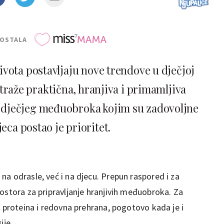
POSTALA
vota postavljaju nove trendove u dječjoj
aže praktična, hranjiva i primamljiva
g dječjeg međuobroka kojim su zadovoljne
eca postao je prioritet.
a odrasle, već i na djecu. Prepun raspored i za
ostora za pripravljanje hranjivih međuobroka. Za
s proteina i redovna prehrana, pogotovo kada je i
ije.