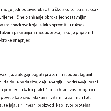
e mogu jednostavno ubaciti u školsku torbu ili ruksak
 vrijeme i čine planiranje obroka jednostavnijim.
 vrsta snackova koje je lako spremiti u ruksak ili
S takvim pakiranjem međuobroka, lako je pripremiti
obroke unaprijed.
 važnija. Zalogaji bogati proteinima, poput laganih
 da dulje budu sita, daju energiju i podržavaju rast i
ma primjer su kako praktičnost i hranjivost mogu ići
 povrće kao izvor vlakana i vitamina za imunitet,
a, te jaja, sir i mesni proizvodi kao izvor proteina.