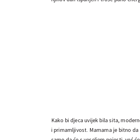
Kako bi djeca uvijek bila sita, modern
i primamljivost. Mamama je bitno da u 
samo da će s veseljem pojesti, već ć