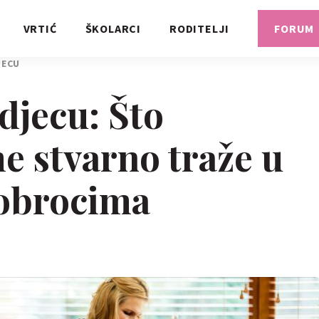
VRTIĆ
ŠKOLARCI
RODITELJI
FORUM
JECU
djecu: Što
 stvarno traže u
obrocima