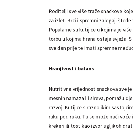
Roditelji sve više traže snackove koj
za izlet. Brzi i spremni zalogaji štede
Popularne su kutijice u kojima je više
torbu u kojima hrana ostaje svježa. 
sve dan prije te imati spremne među
Hranjivost i balans
Nutritivna vrijednost snackova sve je
mesnih namaza ili sireva, pomažu djeci
razvoj. Kutijice s raznolikim sastojci
ruku pod ruku. Tu se može naći voće i
krekeri ili tost kao izvor ugljikohidrat