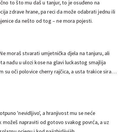
čno to što mu daš u tanjur, to je osuđeno na
cija zdrave hrane, pa reci da može odabrati jednu ili
injenice da nešto od tog – ne mora pojesti.
Ne moraš stvarati umjetnička djela na tanjuru, ali
ta nađu u ulozi kose na glavi luckastog smajlija
 su oči polovice cherry rajčica, a usta trakice sira…
tpuno 'nevidljivo', a hranjivost mu se neće
ak možeš napraviti od gotovo svakog povrća, a uz
olaznu ocjenu i kod najizbirljivijih.