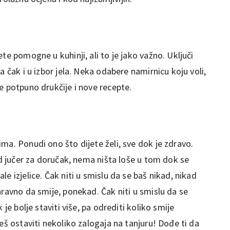
te pomogne u kuhinji, ali to je jako važno. Uključi
a čak i u izbor jela. Neka odabere namirnicu koju voli,
e potpuno drukčije i nove recepte.
ma. Ponudi ono što dijete želi, sve dok je zdravo.
 od jučer za doručak, nema ništa loše u tom dok se
e izjelice. Čak niti u smislu da se baš nikad, nikad
aravno da smije, ponekad. Čak niti u smislu da se
 je bolje staviti više, pa odrediti koliko smije
eš ostaviti nekoliko zalogaja na tanjuru! Dođe ti da