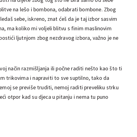
blitve na lešo i bombona, odabrati bombone. Zbog
gledaš sebe, iskreno, znat ćeš da je taj izbor sasvim
ina, ma koliko mi voljeli blitvu s finim maslinovim
 postići ljutnjom zbog nezdravog izbora, važno je ne
oj način razmišljanja ili počne raditi nešto kao što ti
lim trikovima i napraviti to sve suptilno, tako da
 nemoj se previše truditi, nemoj raditi preveliku strku
 veći otpor kad su djeca u pitanju i nema tu puno