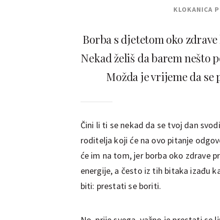
KLOKANICA 
Borba s djetetom oko zdrave 
Nekad želiš da barem nešto po
Možda je vrijeme da se p
Čini li ti se nekad da se tvoj dan sv
roditelja koji će na ovo pitanje odgov
će im na tom, jer borba oko zdrave p
energije, a često iz tih bitaka izađu
biti: prestati se boriti.
No, prije svega, važno je prestati se 