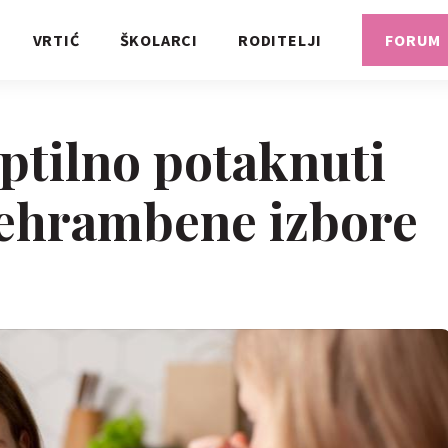
VRTIĆ
ŠKOLARCI
RODITELJI
FORUM
uptilno potaknuti
rehrambene izbore