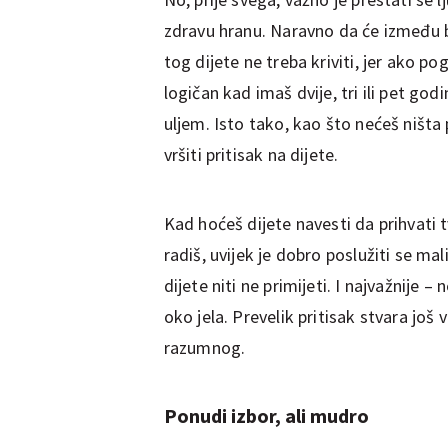
zdravu hranu. Naravno da će između 
tog dijete ne treba kriviti, jer ako po
logičan kad imaš dvije, tri ili pet god
uljem. Isto tako, kao što nećeš ništa
vršiti pritisak na dijete.
Kad hoćeš dijete navesti da prihvati tv
radiš, uvijek je dobro poslužiti se ma
dijete niti ne primijeti. I najvažnije –
oko jela. Prevelik pritisak stvara još
razumnog.
Ponudi izbor, ali mudro