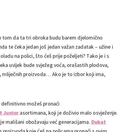
 u tom da ta tri obroka budu barem djelomično
 onda te čeka jedan još jedan važan zadatak – užine i
oladu na polici, što ćeš prije poželjeti? Tako je i s
 Neka uvijek bude svježeg voća, orašastih plodova,
 mliječnih proizvoda… Ako je to izbor koji ima,
definitivno možeš pronaći
t Junior
asortimana, koji je doživio malo osvježenje.
koje mališani obožavaju već generacijama.
Dukat
h proizvoda koje ćeš na policama pronaći s ovim