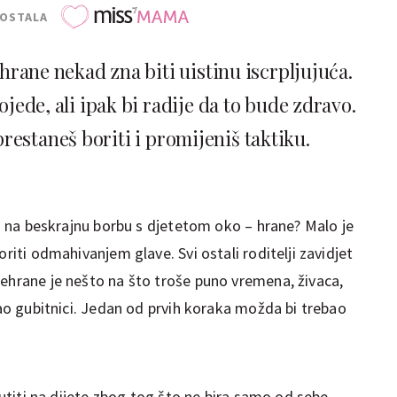
POSTALA
hrane nekad zna biti uistinu iscrpljujuća.
jede, ali ipak bi radije da to bude zdravo.
restaneš boriti i promijeniš taktiku.
odi na beskrajnu borbu s djetetom oko – hrane? Malo je
oriti odmahivanjem glave. Svi ostali roditelji zavidjet
rehrane je nešto na što troše puno vremena, živaca,
 kao gubitnici. Jedan od prvih koraka možda bi trebao
ljutiti na dijete zbog tog što ne bira samo od sebe