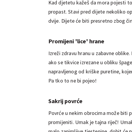
Kad djetetu kažeš da mora pojesti to
propast. Stavi pred dijete nekoliko op
dvije. Dijete će biti presretno zbog č
Promijeni 'lice' hrane
Izreži zdravu hranu u zabavne oblike. 
ako se tikvice izrezane u obliku špage
napravljenog od kriške puretine, kojem
Pa tko to ne bi pojeo!
Sakrij povrće
Povrće u nekim obrocima može biti po
promijeniti. Umak je tajna riječ! Um
malo zanimljive tjestenine, dobit će pr