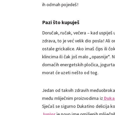
ih odmah pojedeš!
Pazi što kupuješ
Doručak, ručak, večera – kad uspiješ
zdrava, to je već velik dio posla! Ali
ostale grickalice. Ako imaš čips ili čok
klincima ili čak još malo „opasnije“.
domaćih energetskih pločica, jogurta,
morat će uzeti nešto od tog.
Jedan od takvih zdravih međuobroka 
među mliječnim proizvodima iz
Duka
Sjećaš se sigurno Dukatino delicija 
Junior
je novo ime omiljenih mliječni