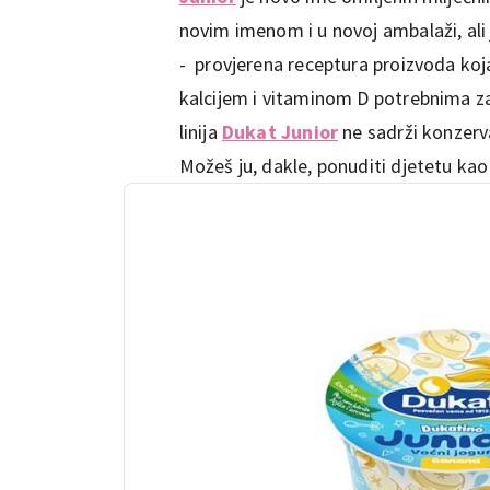
novim imenom i u novoj ambalaži, ali
- provjerena receptura proizvoda koj
kalcijem i vitaminom D potrebnima za 
linija
Dukat Junior
ne sadrži konzerva
Možeš ju, dakle, ponuditi djetetu kao