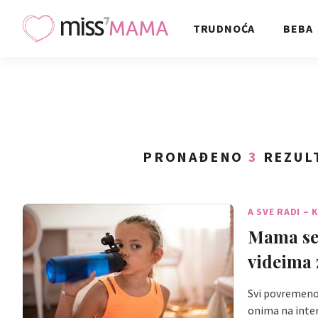
TRUDNOĆA
BEBA
PRONAĐENO
3
REZULT
A SVE RADI –
Mama se 
videima 
Svi povremeno
onima na inter