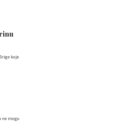
brinu
Brige koje
ko ne mogu