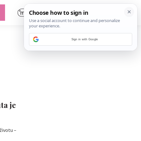
Sign in with Google
ta je
ivotu –