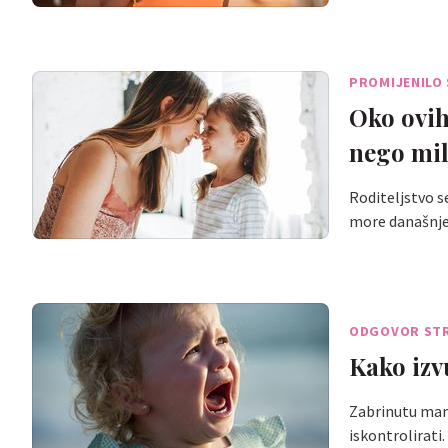
PROMIJENILO 
Oko ovih
nego mil
Roditeljstvo s
more današnj
ODGOVOR ST
Kako izv
Zabrinutu mamu
iskontrolirati