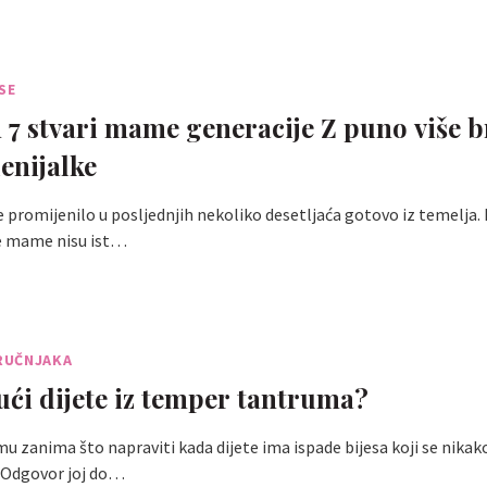
SE
 7 stvari mame generacije Z puno više 
enijalke
e promijenilo u posljednjih nekoliko desetljaća gotovo iz temelja. 
e mame nisu ist…
RUČNJAKA
ući dijete iz temper tantruma?
 zanima što napraviti kada dijete ima ispade bijesa koji se nika
. Odgovor joj do…