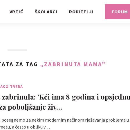
VRTIĆ
ŠKOLARCI
RODITELJI
FORUM
ATA ZA TAG
„ZABRINUTA MAMA”
 KAKO TREBA
zabrinula: 'Kći ima 8 godina i opsjednu
za poboljšanje živ…
 posegnemo za nekim modernim načinom rješavanja problema u ž
netu, a često u obliku v…