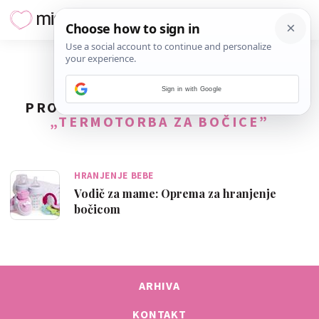
Sign in with Google
PRONAĐENO
1
REZULTATA ZA TAG
„TERMOTORBA ZA BOČICE”
HRANJENJE BEBE
Vodič za mame: Oprema za hranjenje
bočicom
ARHIVA
KONTAKT