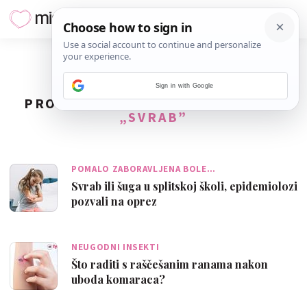
Sign in with Google
PRONAĐENO
3
REZULTATA ZA TAG
„SVRAB”
POMALO ZABORAVLJENA BOLE…
Svrab ili šuga u splitskoj školi, epidemiolozi
pozvali na oprez
NEUGODNI INSEKTI
Što raditi s raščešanim ranama nakon
uboda komaraca?