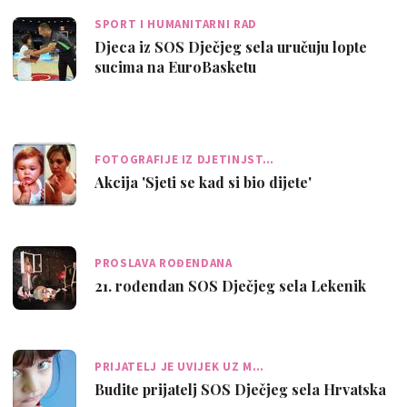
SPORT I HUMANITARNI RAD
Djeca iz SOS Dječjeg sela uručuju lopte
sucima na EuroBasketu
FOTOGRAFIJE IZ DJETINJST…
Akcija 'Sjeti se kad si bio dijete'
PROSLAVA ROĐENDANA
21. rođendan SOS Dječjeg sela Lekenik
PRIJATELJ JE UVIJEK UZ M…
Budite prijatelj SOS Dječjeg sela Hrvatska