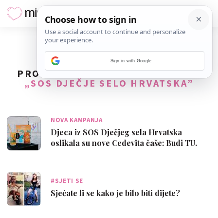
Sign in with Google
PRONAĐENO
9
REZULTATA ZA TAG
„SOS DJEČJE SELO HRVATSKA”
NOVA KAMPANJA
Djeca iz SOS Dječjeg sela Hrvatska
oslikala su nove Cedevita čaše: Budi TU.
Bud…
#SJETI SE
Sjećate li se kako je bilo biti dijete?