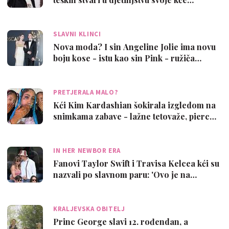
SLAVNI KLINCI
Nova moda? I sin Angeline Jolie ima novu
boju kose - istu kao sin Pink - ružiča…
PRETJERALA MALO?
Kći Kim Kardashian šokirala izgledom na
snimkama zabave - lažne tetovaže, pierc…
IN HER NEWBOR ERA
Fanovi Taylor Swift i Travisa Kelcea kći su
nazvali po slavnom paru: 'Ovo je na…
KRALJEVSKA OBITELJ
Princ George slavi 12. rođendan, a