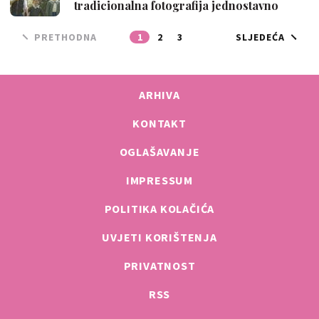
tradicionalna fotografija jednostavno
odušev…
PRETHODNA
1
2
3
SLJEDEĆA
ARHIVA
KONTAKT
OGLAŠAVANJE
IMPRESSUM
POLITIKA KOLAČIĆA
UVJETI KORIŠTENJA
PRIVATNOST
RSS