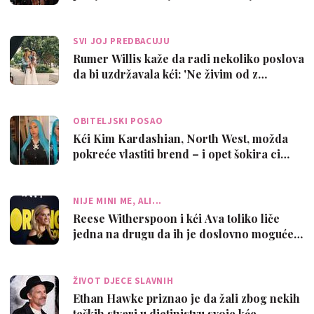
n…
SVI JOJ PREDBACUJU
Rumer Willis kaže da radi nekoliko poslova
da bi uzdržavala kći: 'Ne živim od z…
OBITELJSKI POSAO
Kći Kim Kardashian, North West, možda
pokreće vlastiti brend – i opet šokira ci…
NIJE MINI ME, ALI...
Reese Witherspoon i kći Ava toliko liče
jedna na drugu da ih je doslovno moguće…
ŽIVOT DJECE SLAVNIH
Ethan Hawke priznao je da žali zbog nekih
teških stvari u djetinjstvu svoje kće…