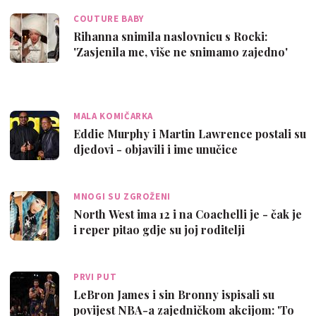
COUTURE BABY
Rihanna snimila naslovnicu s Rocki:
'Zasjenila me, više ne snimamo zajedno'
MALA KOMIČARKA
Eddie Murphy i Martin Lawrence postali su
djedovi - objavili i ime unučice
MNOGI SU ZGROŽENI
North West ima 12 i na Coachelli je - čak je
i reper pitao gdje su joj roditelji
PRVI PUT
LeBron James i sin Bronny ispisali su
povijest NBA-a zajedničkom akcijom: 'To