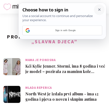
Sign in with Google
PRONAĐENO
37
REZULTATA ZA TAG
„SLAVNA DJECA”
MAMA JE PONOSNA
Kći Kylie Jenner, Stormi, ima 8 godina i već
je model – pozirala za maminu kole…
MLADA REPERICA
North West je izdala prvi album - ima 12
godina i pjeva o novcu i skupim autima