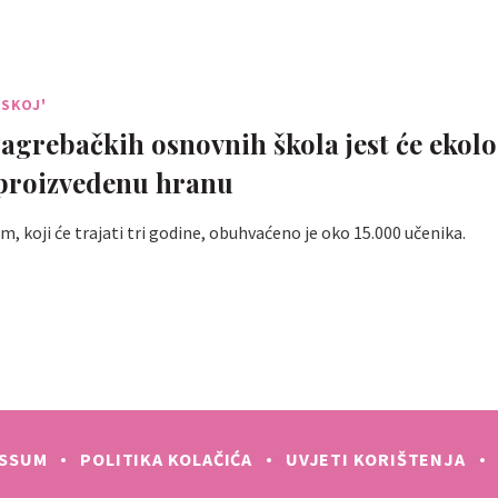
TSKOJ'
zagrebačkih osnovnih škola jest će ekolo
proizvedenu hranu
, koji će trajati tri godine, obuhvaćeno je oko 15.000 učenika.
ESSUM
POLITIKA KOLAČIĆA
UVJETI KORIŠTENJA