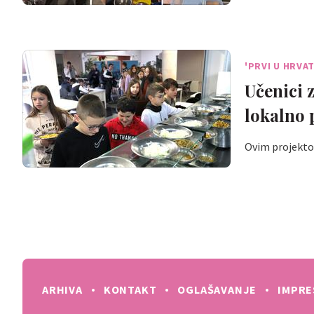
'PRVI U HRVA
Učenici 
lokalno 
Ovim projektom
ARHIVA
KONTAKT
OGLAŠAVANJE
IMPR