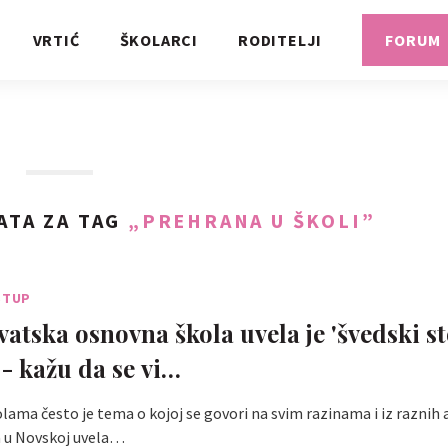
VRTIĆ
ŠKOLARCI
RODITELJI
FORUM
ATA ZA TAG
„PREHRANA U ŠKOLI”
STUP
atska osnovna škola uvela je 'švedski st
- kažu da se vi…
lama često je tema o kojoj se govori na svim razinama i iz raznih 
 u Novskoj uvela…