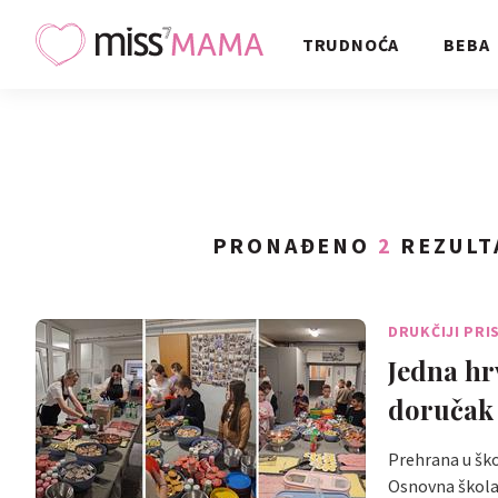
TRUDNOĆA
BEBA
PRONAĐENO
2
REZULT
DRUKČIJI PRI
Jedna hrv
doručak 
Prehrana u ško
Osnovna škola