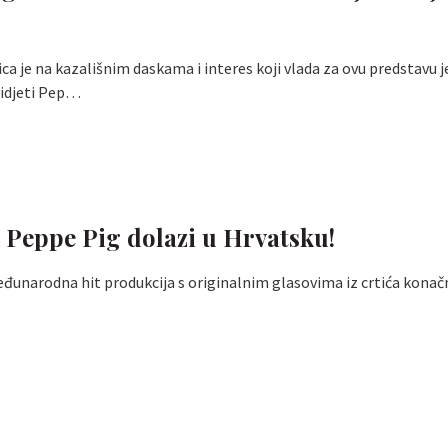
ica je na kazališnim daskama i interes koji vlada za ovu predstavu j
 vidjeti Pep…
 Peppe Pig dolazi u Hrvatsku!
đunarodna hit produkcija s originalnim glasovima iz crtića konač