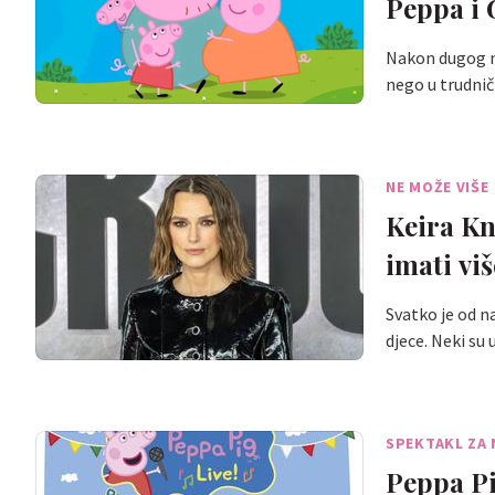
Peppa i
Nakon dugog na
nego u trudni
NE MOŽE VIŠE
Keira Kn
imati viš
Svatko je od n
djece. Neki su
SPEKTAKL ZA
Peppa Pi