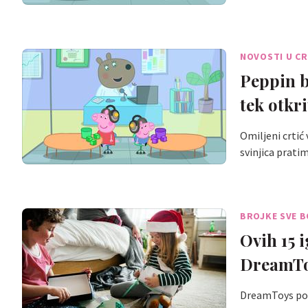
NOVOSTI U CR
Peppin b
tek otkr
Omiljeni crtić 
svinjica prat
BROJKE SVE B
Ovih 15 
DreamTo
DreamToys popi