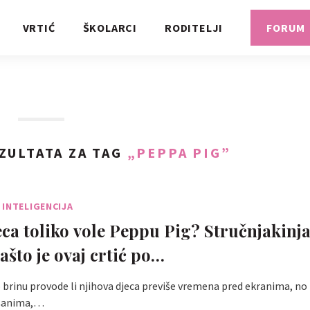
VRTIĆ
ŠKOLARCI
RODITELJI
FORUM
ZULTATA ZA TAG
„PEPPA PIG”
INTELIGENCIJA
eca toliko vole Peppu Pig? Stručnjakinj
ašto je ovaj crtić po…
 brinu provode li njihova djeca previše vremena pred ekranima, no n
lišanima,…