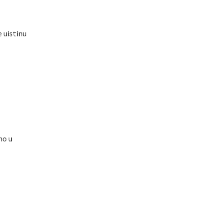
e uistinu
no u