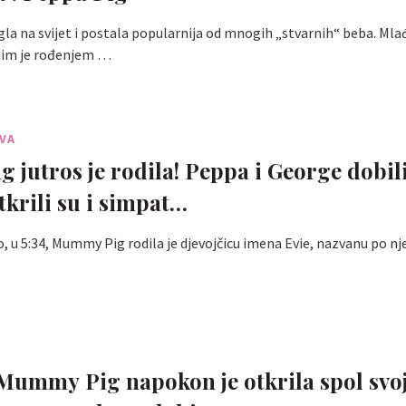
gla na svijet i postala popularnija od mnogih „stvarnih“ beba. Mla
jim je rođenjem …
OVA
 jutros je rodila! Peppa i George dobil
tkrili su i simpat…
o, u 5:34, Mummy Pig rodila je djevojčicu imena Evie, nazvanu po nje
ummy Pig napokon je otkrila spol svoj