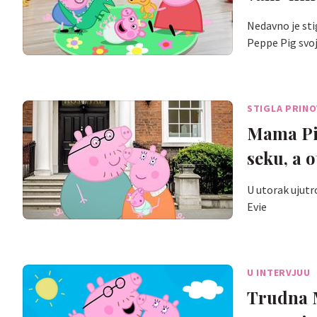
Nedavno je sti
Peppe Pig svo
STIGLA PRIN
Mama Pig
seku, a o
U utorak ujutr
Evie
U INTERVJUU
Trudna M