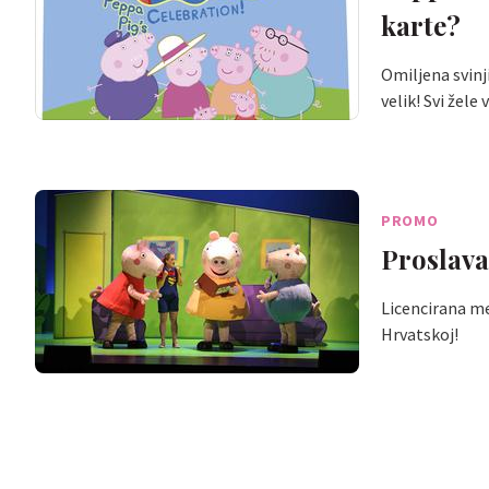
karte?
Omiljena svinj
velik! Svi žele
PROMO
Proslava
Licencirana me
Hrvatskoj!