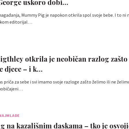
 George uskoro dobi…
gađanja, Mummy Pig je napokon otkrila spol svoje bebe. I to ni m
čkom editorijal…
igthley otkrila je neobičan razlog zašto 
e djece – i k…
as priča za sebe i svi imamo svoje razloge zašto želimo ili ne želim
 uobičajeni…
 NAJMLAĐE
g na kazališnim daskama – tko je osvoj