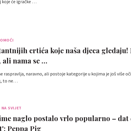
 koje će igračke …
POMOĆI
tantnijih crtića koje naša djeca gledaju!
, ali nama se …
 raspravlja, naravno, ali postoje kategorije u kojima je još više oč
ak, to ne…
 NA SVIJET
 ime naglo postalo vrlo popularno – dat
t': Peppa Pig