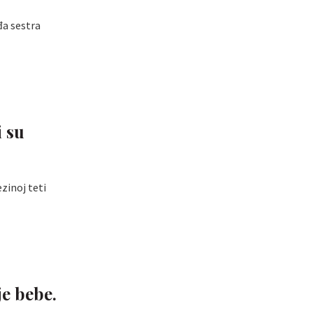
đa sestra
i su
zinoj teti
e bebe.