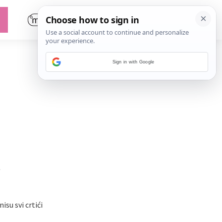
Sign in with Google
a
isu svi crtići