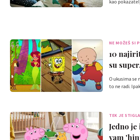
kao pokazatelj
NE MOŽEŠ SI 
10 najiri
su super
O ukusima se ne
to ne radi. Ip
TEK JE STIGLA
Jedno je
vam 'hin