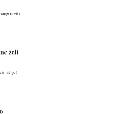
anje ni više
ne želi
o imati još
io