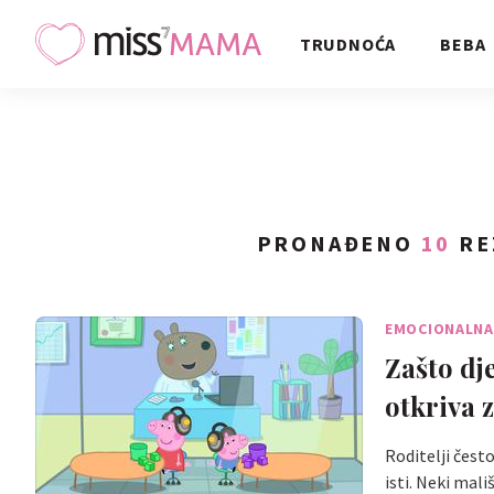
TRUDNOĆA
BEBA
PRONAĐENO
10
RE
EMOCIONALNA 
Zašto dj
otkriva z
Roditelji često
isti. Neki ma