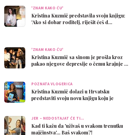
'ZNAM KAKO ĆU'
Kristina Kuzmič predstavila svoju knjigu:
'Ako si dobar roditelj, riješit ćeš d…
'ZNAM KAKO ĆU'
Kristina Kuzmič sa sinom je prošla kroz
pakao njegove depresije o čemu krajnje …
POZNATA VLOGERICA
Kristina Kuzmič dolazi u Hrvatsku
predstaviti svoju novu knjigu koju je
napisal…
JER – NEDOSTAJAT ĆE TI…
Kad ti kažu da 'uživaš u svakom trenutku
majčinstva'… Baš svakom?!