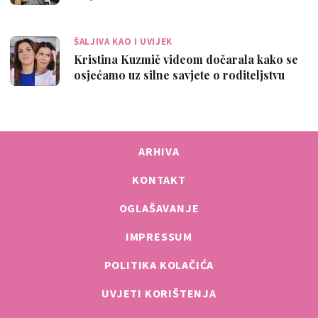
ŠALJIVA KAO I UVIJEK
Kristina Kuzmič videom dočarala kako se
osjećamo uz silne savjete o roditeljstvu
ARHIVA
KONTAKT
OGLAŠAVANJE
IMPRESSUM
POLITIKA KOLAČIĆA
UVJETI KORIŠTENJA