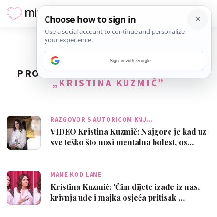
Sign in with Google
PRONAĐENO
7
REZULTATA ZA TAG
„KRISTINA KUZMIČ”
RAZGOVOR S AUTORICOM KNJ…
VIDEO Kristina Kuzmič: Najgore je kad uz
sve teško što nosi mentalna bolest, os…
MAME KOD LANE
Kristina Kuzmič: 'Čim dijete izađe iz nas,
krivnja uđe i majka osjeća pritisak …