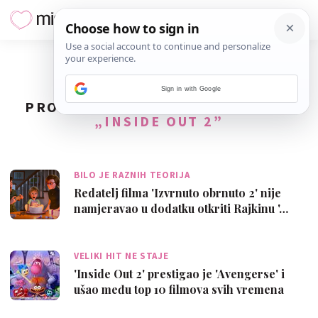
Sign in with Google
PRONAĐENO
2
REZULTATA ZA TAG
„INSIDE OUT 2”
BILO JE RAZNIH TEORIJA
Redatelj filma 'Izvrnuto obrnuto 2' nije
namjeravao u dodatku otkriti Rajkinu '…
VELIKI HIT NE STAJE
'Inside Out 2' prestigao je 'Avengerse' i
ušao među top 10 filmova svih vremena