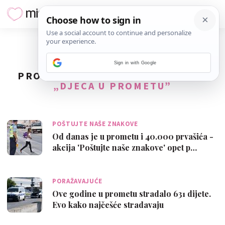
Sign in with Google
PRONAĐENO
4
REZULTATA ZA TAG
„DJECA U PROMETU”
POŠTUJTE NAŠE ZNAKOVE
Od danas je u prometu i 40.000 prvašića -
akcija 'Poštujte naše znakove' opet p…
PORAŽAVAJUĆE
Ove godine u prometu stradalo 631 dijete.
Evo kako najčešće stradavaju