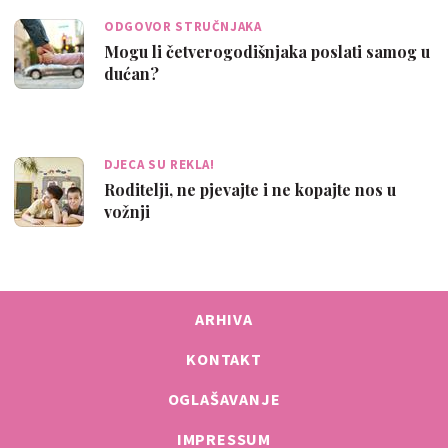
ODGOVOR STRUČNJAKA
Mogu li četverogodišnjaka poslati samog u
dućan?
DJECA SU REKLA!
Roditelji, ne pjevajte i ne kopajte nos u
vožnji
ARHIVA
KONTAKT
OGLAŠAVANJE
IMPRESSUM